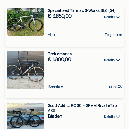
Specialized Tarmac S-Works SL6 (54)
€ 3.850,00
Details
Attert
Eergisteren
Trek émonda
€ 1.800,00
Details
Roeselare
29 jul 26
Scott Addict RC 30 – SRAM Rival eTap
AXS
Bieden
Details