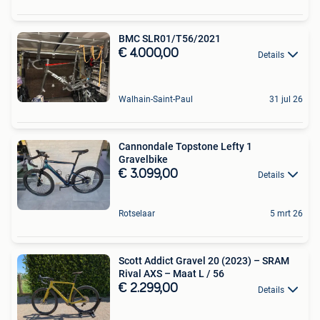
BMC SLR01/T56/2021
€ 4.000,00
Details
Walhain-Saint-Paul
31 jul 26
Cannondale Topstone Lefty 1
Gravelbike
€ 3.099,00
Details
Rotselaar
5 mrt 26
Scott Addict Gravel 20 (2023) – SRAM
Rival AXS – Maat L / 56
€ 2.299,00
Details