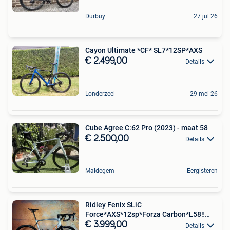
Durbuy
27 jul 26
Cayon Ultimate *CF* SL7*12SP*AXS
€ 2.499,00
Details
Londerzeel
29 mei 26
Cube Agree C:62 Pro (2023) - maat 58
€ 2.500,00
Details
Maldegem
Eergisteren
Ridley Fenix SLiC
Force*AXS*12sp*Forza Carbon*L58‼️
NIEUW‼️
€ 3.999,00
Details