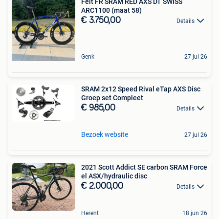
Felt FR SRAM RED AXS DT SWISS
ARC1100 (maat 58)
€ 3.750,00
Details
Genk
27 jul 26
SRAM 2x12 Speed Rival eTap AXS Disc
Groep set Compleet
€ 985,00
Details
Bezoek website
27 jul 26
2021 Scott Addict SE carbon SRAM Force
el ASX/hydraulic disc
€ 2.000,00
Details
Herent
18 jun 26