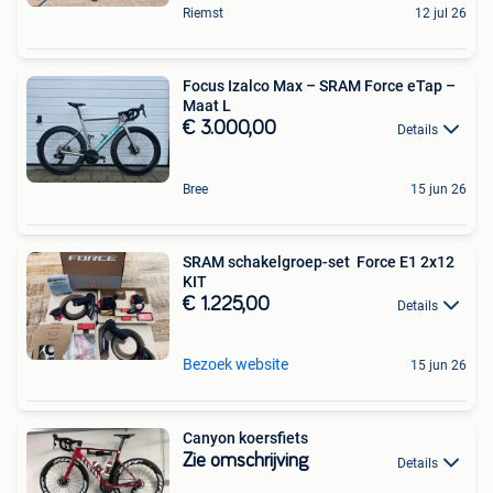
Riemst
12 jul 26
Focus Izalco Max – SRAM Force eTap –
Maat L
€ 3.000,00
Details
Bree
15 jun 26
SRAM schakelgroep-set Force E1 2x12
KIT
€ 1.225,00
Details
Bezoek website
15 jun 26
Canyon koersfiets
Zie omschrijving
Details