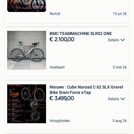
Rumst
13 jul 26
BMC TEAMMACHINE SLR02 ONE
€ 2.100,00
Details
Hoeilaart
5 mei 26
Nieuwe : Cube Nuroad C:62 SLX Gravel
Bike Sram Force eTap
€ 3.499,00
Details
Hoogstraten
5 aug 26