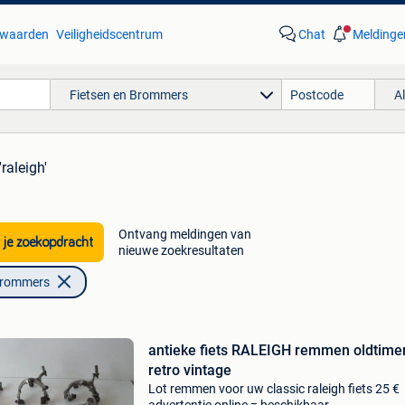
waarden
Veiligheidscentrum
Chat
Meldinge
Fietsen en Brommers
A
'raleigh'
Ontvang meldingen van
 je zoekopdracht
nieuwe zoekresultaten
Brommers
antieke fiets RALEIGH remmen oldtime
retro vintage
Lot remmen voor uw classic raleigh fiets 25 €