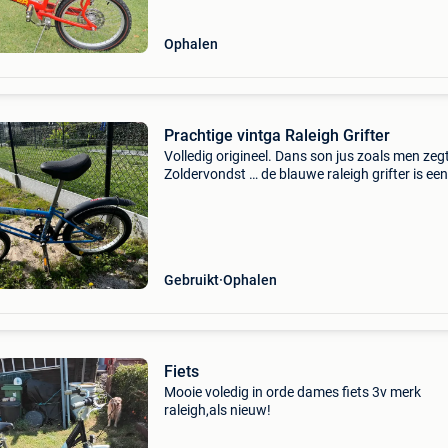
Ophalen
Prachtige vintga Raleigh Grifter
Volledig origineel. Dans son jus zoals men zegt
Zoldervondst … de blauwe raleigh grifter is een
iconische britse jeugdfiets uit de jaren 70 en v
jaren 80, bekend om zijn loodzware maar
onverwoes
Gebruikt
Ophalen
Fiets
Mooie voledig in orde dames fiets 3v merk
raleigh,als nieuw!