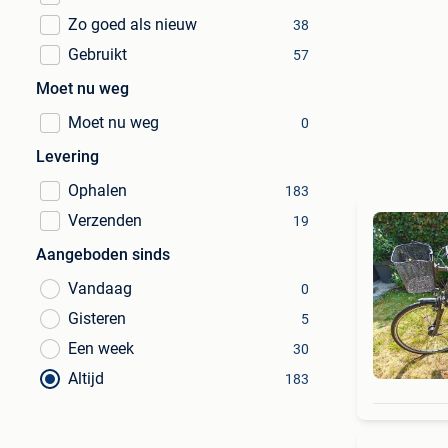
Zo goed als nieuw
38
Gebruikt
57
Moet nu weg
Moet nu weg
0
Levering
Ophalen
183
Verzenden
19
Aangeboden sinds
Vandaag
0
Gisteren
5
Een week
30
Altijd
183