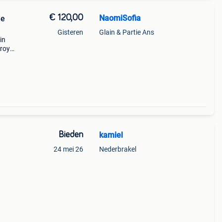
€ 120,00
NaomiSofia
de
Gisteren
Glain & Partie Ans
in
royal
lheid
tr
Bieden
kamiel
24 mei 26
Nederbrakel