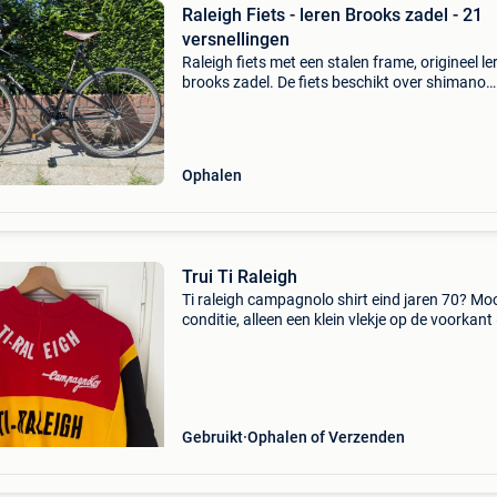
Raleigh Fiets - leren Brooks zadel - 21
versnellingen
Raleigh fiets met een stalen frame, origineel le
brooks zadel. De fiets beschikt over shimano
versnellingen (3x7) en een shimano 200gs
crankstel.
Ophalen
Trui Ti Raleigh
Ti raleigh campagnolo shirt eind jaren 70? Mo
conditie, alleen een klein vlekje op de voorkant 
foto)
Gebruikt
Ophalen of Verzenden