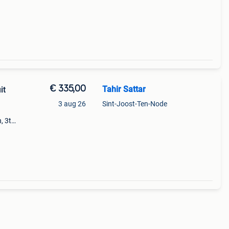
€ 335,00
Tahir Sattar
it
3 aug 26
Sint-Joost-Ten-Node
, 3ttt
eur,