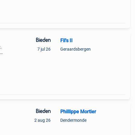
Bieden
Fil's II
.
7 jul 26
Geraardsbergen
roege
Bieden
Phillippe Mortier
2 aug 26
Dendermonde