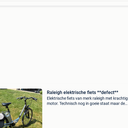
Raleigh elektrische fiets **defect**
Elektrische fiets van merk raleigh met krachtig
motor. Technisch nog in goeie staat maar de
lasnaad van de kader is los. Zie foto 4 voor i
die aluminium kan lassen….