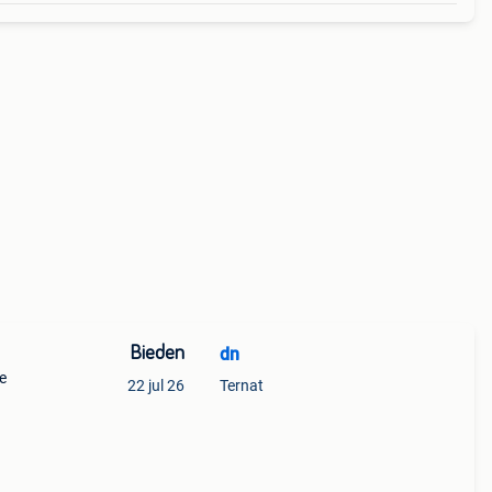
Bieden
dn
e
22 jul 26
Ternat
emand