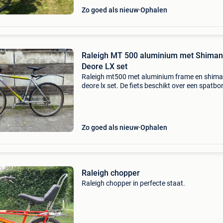
Zo goed als nieuw
Ophalen
Raleigh MT 500 aluminium met Shima
Deore LX set
Raleigh mt500 met aluminium frame en shim
deore lx set. De fiets beschikt over een spatbo
bidonhouders. Klaar voor gebruik met lichte
gebruikssporen.
Zo goed als nieuw
Ophalen
Raleigh chopper
Raleigh chopper in perfecte staat.