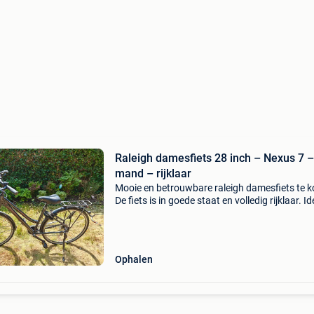
Raleigh damesfiets 28 inch – Nexus 7 
mand – rijklaar
Mooie en betrouwbare raleigh damesfiets te k
De fiets is in goede staat en volledig rijklaar. I
voor dagelijks gebruik, woon-werkverkeer of
recreatieve fietstochten. Kenmerken: merk: ral
Ophalen