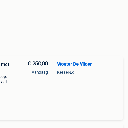
€ 250,00
Wouter De Vilder
– met
Vandaag
Kessel-Lo
oop.
deaal
eigh