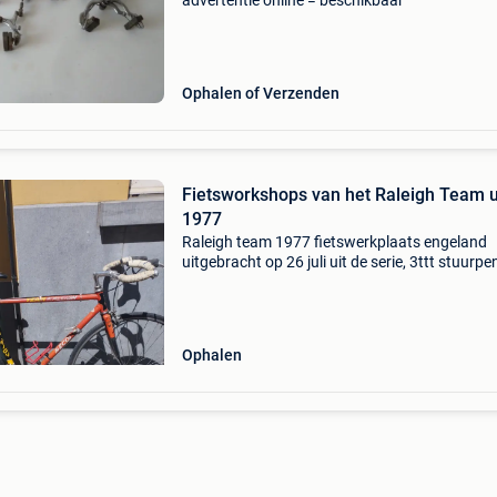
advertentie online = beschikbaar
Ophalen of Verzenden
Fietsworkshops van het Raleigh Team u
1977
Raleigh team 1977 fietswerkplaats engeland
uitgebracht op 26 juli uit de serie, 3ttt stuurpen
stuurpen, claxonstuur, campagnolo voorderaill
campagnolo shifter, campagnolo wielen,
campagnolo
Ophalen