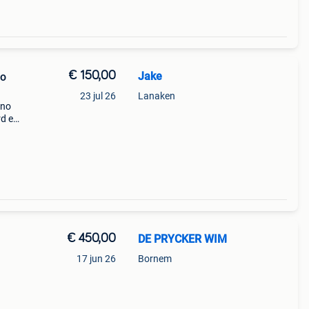
€ 150,00
Jake
no
23 jul 26
Lanaken
ano
rd en
€ 450,00
DE PRYCKER WIM
17 jun 26
Bornem