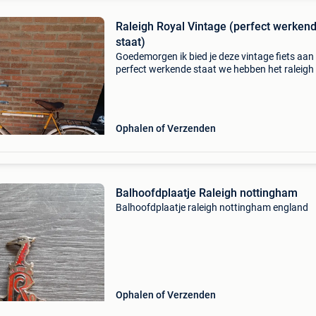
Raleigh Royal Vintage (perfect werken
staat)
Goedemorgen ik bied je deze vintage fiets aan 
perfect werkende staat we hebben het raleigh 
al meer dan 50 jaar band in perfecte staat sne
gaat perfect voorbij rem ok mogelijk om rechts
Ophalen of Verzenden
Balhoofdplaatje Raleigh nottingham
Balhoofdplaatje raleigh nottingham england
Ophalen of Verzenden