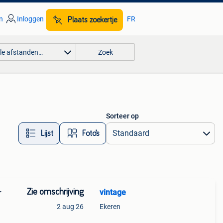
n
Inloggen
FR
Plaats zoekertje
lle afstanden…
Zoek
Sorteer op
Lijst
Foto’s
Zie omschrijving
vintage
r
2 aug 26
Ekeren