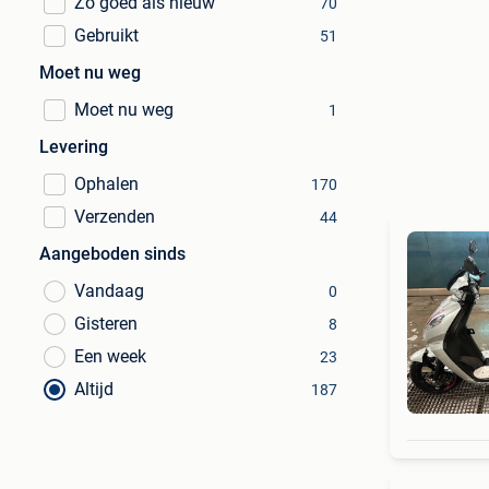
Zo goed als nieuw
70
Gebruikt
51
Moet nu weg
Moet nu weg
1
Levering
Ophalen
170
Verzenden
44
Aangeboden sinds
Vandaag
0
Gisteren
8
Een week
23
Altijd
187