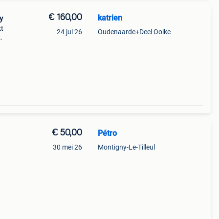
€ 160,00
katrien
y
kt
24 jul 26
Oudenaarde+Deel Ooike
uwe
der
€ 50,00
Pétro
30 mei 26
Montigny-Le-Tilleul