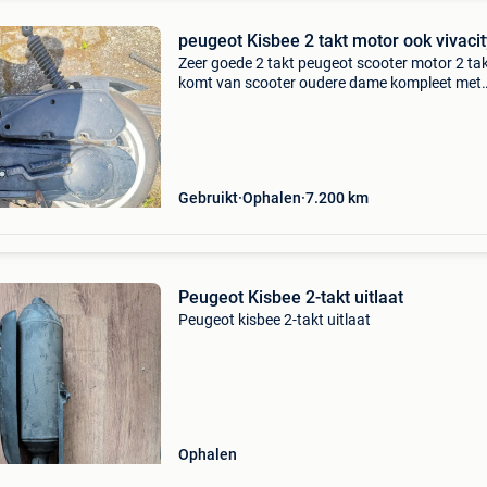
peugeot Kisbee 2 takt motor ook vivacit
Zeer goede 2 takt peugeot scooter motor 2 ta
komt van scooter oudere dame kompleet met
carburator en achterwiel met zo goed als nie
band peugeot kisbee motor ook vivacity en an
2takt scooters
Gebruikt
Ophalen
7.200
km
Peugeot Kisbee 2-takt uitlaat
Peugeot kisbee 2-takt uitlaat
Ophalen