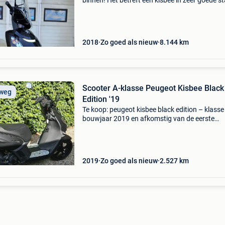
binnen! Het betreft een kisbee in zeer goede s
en met een uiterst unieke donker paarse kleur 
metallic (origineel van fabriek en prachtig in d
2018
Zo goed als nieuw
8.144
km
Scooter A-klasse Peugeot Kisbee Black
 weg
Edition '19
Te koop: peugeot kisbee black edition – klasse
bouwjaar 2019 en afkomstig van de eerste
eigenaar. De scooter verkeert in perfecte staat
heeft amper 2.500 Km op de teller. Volledig
ongeval- en sch
2019
Zo goed als nieuw
2.527
km