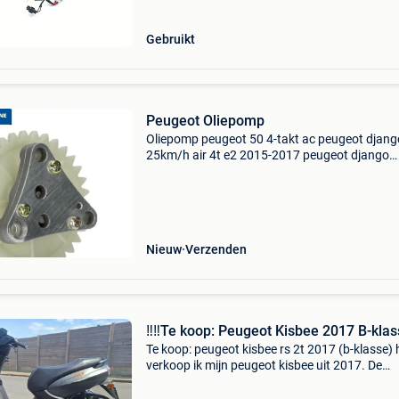
ondernemers (margeregelin
Gebruikt
Peugeot Oliepomp
Oliepomp peugeot 50 4-takt ac peugeot djang
25km/h air 4t e2 2015-2017 peugeot django
25km/h air 4t e4 2018-2020 peugeot django
25km/h air 4t e5 2021-2024 peugeot django
25km/h air 4t e5+ 2025-> p
Nieuw
Verzenden
‼️‼️Te koop: Peugeot Kisbee 2017 B-klass
Te koop: peugeot kisbee rs 2t 2017 (b-klasse) h
verkoop ik mijn peugeot kisbee uit 2017. De
brommer heeft ongeveer 13xxx km gereden. D
scooter start en rijdt, maar kan momenteel ee