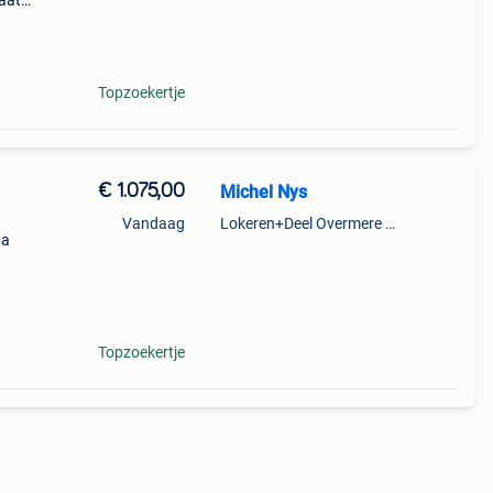
taat
in
e zo
Topzoekertje
€ 1.075,00
Michel Nys
Vandaag
Lokeren+Deel Overmere En Zele
 a
 en
Topzoekertje