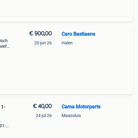
€ 900,00
Caro Bastiaens
tisch
20 jun 26
Halen
heeft
met
€ 40,00
Cama Motorparts
11-
24 jul 26
Maassluis
.
01-
020