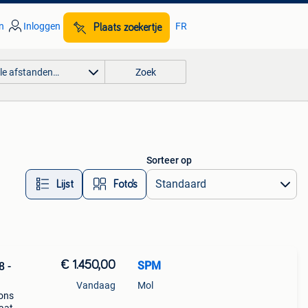
n
Inloggen
FR
Plaats zoekertje
lle afstanden…
Zoek
Sorteer op
Lijst
Foto’s
€ 1.450,00
SPM
8 -
Vandaag
Mol
 ons