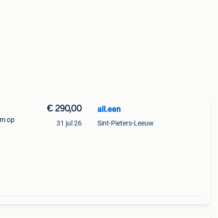
€ 290,00
all.een
km op
31 jul 26
Sint-Pieters-Leeuw