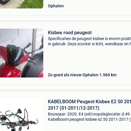
Ophalen
Kisbee rood peugeot
Specificaties de peugeot kisbee is enorm prak
in gebruik. Deze scooter is licht, wendbaar en 
redelijke opbergruimte. De kisbee is uitgerust 
een 50cc 4-takt motor voor optimale prestatie
Zo goed als nieuw
Ophalen
1.560
km
KABELBOOM Peugeot Kisbee E2 50 20
2017 (01-2011/12-2017)
Bouwjaar: 2020. E4 (e4)\nopslaglocatie: d.49 
Kabelboom peugeot kisbee e2 50 2011-2017 (
2011/12-2017) type: kabelboom bouwjaar: 2
btw/marge: btw niet verrekenbaar voor