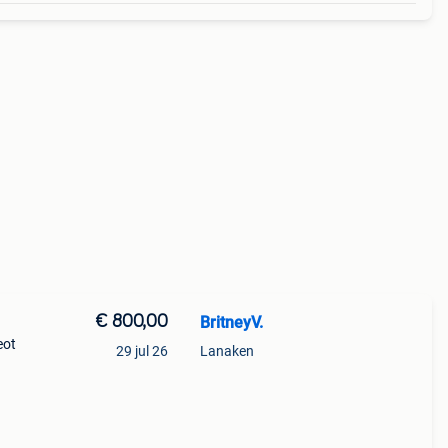
€ 800,00
BritneyV.
eot
29 jul 26
Lanaken