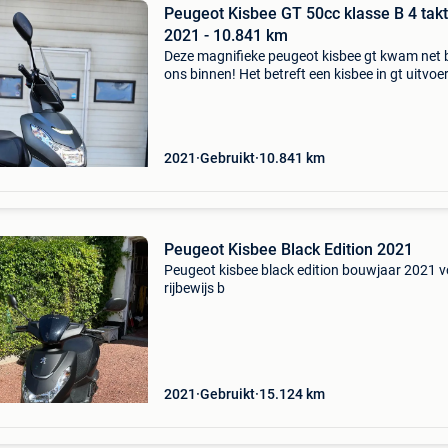
Peugeot Kisbee GT 50cc klasse B 4 takt
2021 - 10.841 km
Deze magnifieke peugeot kisbee gt kwam net b
ons binnen! Het betreft een kisbee in gt uitvoe
(origineel van fabriek) in zeer goede staat,
afkomstig van de eerste eigenaar! De gt uitvo
betre
2021
Gebruikt
10.841
km
Peugeot Kisbee Black Edition 2021
Peugeot kisbee black edition bouwjaar 2021 v
rijbewijs b
2021
Gebruikt
15.124
km