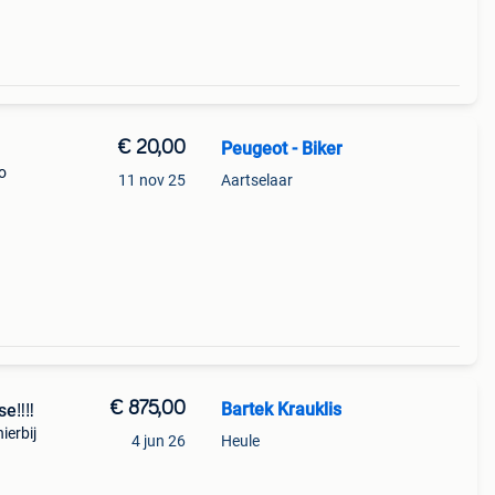
€ 20,00
Peugeot - Biker
o
11 nov 25
Aartselaar
€ 875,00
Bartek Krauklis
e‼️‼️
ierbij
4 jun 26
Heule
e
n