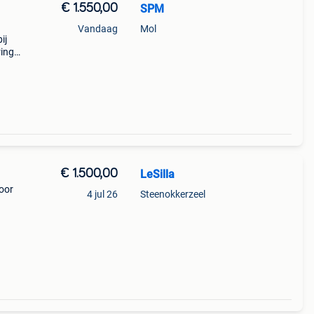
€ 1.550,00
SPM
Vandaag
Mol
ij
ring
ering
€ 1.500,00
LeSilla
oor
4 jul 26
Steenokkerzeel