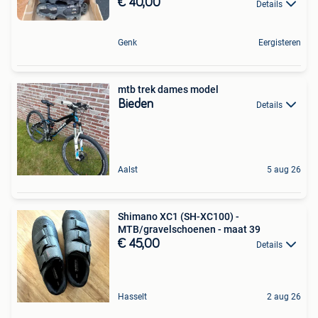
€ 40,00
Details
Genk
Eergisteren
mtb trek dames model
Bieden
Details
Aalst
5 aug 26
Shimano XC1 (SH-XC100) -
MTB/gravelschoenen - maat 39
€ 45,00
Details
Hasselt
2 aug 26