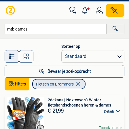
Fietsen en Brommers
Sorteer op
Alle afstanden…
Bewaar je zoekopdracht
Filters
Fietsen en Brommers
2dekans | Nextcover® Winter
fietshandschoenen heren & dames
€ 21,99
Details
Topadvertentie