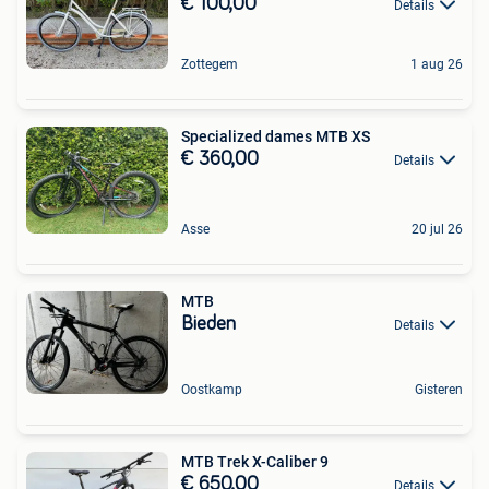
€ 100,00
Details
Zottegem
1 aug 26
Specialized dames MTB XS
€ 360,00
Details
Asse
20 jul 26
MTB
Bieden
Details
Oostkamp
Gisteren
MTB Trek X-Caliber 9
€ 650,00
Details