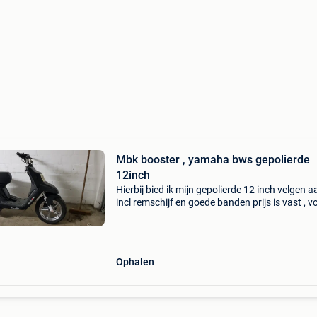
Mbk booster , yamaha bws gepolierde
12inch
Hierbij bied ik mijn gepolierde 12 inch velgen a
incl remschijf en goede banden prijs is vast , v
deze 12 inch velgen
Ophalen