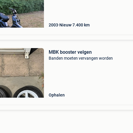
elektrisch als kickstart. Is volledig origineel op
uitlaat na. 7400
2003
Nieuw
7.400
km
MBK booster velgen
Banden moeten vervangen worden
Ophalen