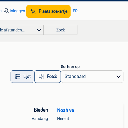
n
Inloggen
FR
Plaats zoekertje
lle afstanden…
Zoek
Sorteer op
Lijst
Foto’s
Bieden
Noah ve
Vandaag
Herent