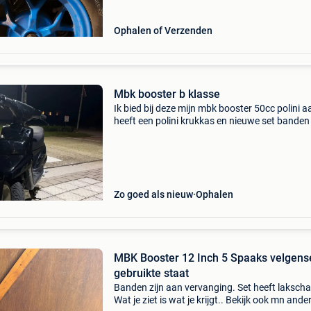
Ophalen of Verzenden
Mbk booster b klasse
Ik bied bij deze mijn mbk booster 50cc polini aa
heeft een polini krukkas en nieuwe set banden
nieuwe kappen zitten helaas een paar krasjes
ma die zijn bijna niet te zien loopt ongeveer 70
Zo goed als nieuw
Ophalen
MBK Booster 12 Inch 5 Spaaks velgense
gebruikte staat
Banden zijn aan vervanging. Set heeft laksch
Wat je ziet is wat je krijgt.. Bekijk ook mn ande