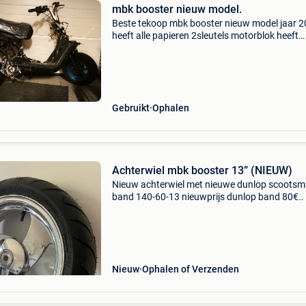
mbk booster nieuw model.
Beste tekoop mbk booster nieuw model jaar 
heeft alle papieren 2sleutels motorblok heeft
nergens barsten of scheuren de blok is van het
2004 zeer propereblok nieuwe krukas sp kopp
stage6
Gebruikt
Ophalen
Achterwiel mbk booster 13” (NIEUW)
Nieuw achterwiel met nieuwe dunlop scootsm
band 140-60-13 nieuwprijs dunlop band 80€..
op meerdere yamaha mbk booster modellen..
spirit, next generation , rocket,.. Verzending b
Nieuw
Ophalen of Verzenden