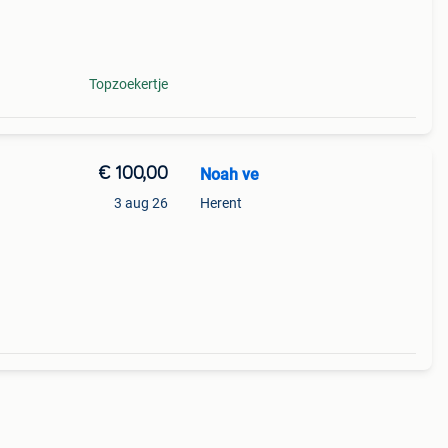
 de
Topzoekertje
€ 100,00
Noah ve
3 aug 26
Herent