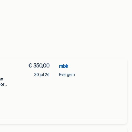
€ 350,00
mbk
30 jul 26
Evergem
an
oor