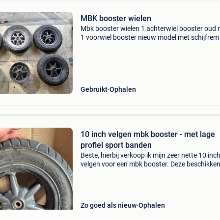
MBK booster wielen
Mbk booster wielen 1 achterwiel booster oud
1 voorwiel booster nieuw model met schijfrem
voorwiel booster nieuw model zonder schijrem
voorwiel booster oud model zonder schijfrem 
voorwiel b
Gebruikt
Ophalen
10 inch velgen mbk booster - met lage
profiel sport banden
Beste, hierbij verkoop ik mijn zeer nette 10 inc
velgen voor een mbk booster. Deze beschikken
zeer nette staat met metzeler lage profiel
sportbanden. Banden profiel is nog goed en v
hebben ni
Zo goed als nieuw
Ophalen