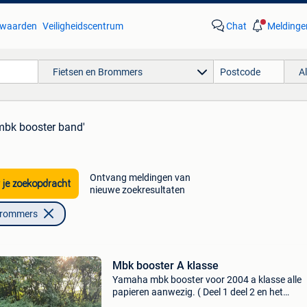
waarden
Veiligheidscentrum
Chat
Meldinge
Fietsen en Brommers
A
mbk booster band'
Ontvang meldingen van
 je zoekopdracht
nieuwe zoekresultaten
Brommers
Mbk booster A klasse
Yamaha mbk booster voor 2004 a klasse alle
papieren aanwezig. ( Deel 1 deel 2 en het
gelijkvormigheidsattest) start perfect zowel