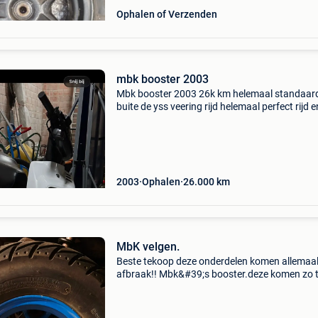
Ophalen of Verzenden
mbk booster 2003
Mbk booster 2003 26k km helemaal standaar
buite de yss veering rijd helemaal perfect rijd e
remt goed top is 55km/h standaard kappen a
banden en velgen eronder alleen linker achter
pinker werkt
2003
Ophalen
26.000
km
MbK velgen.
Beste tekoop deze onderdelen komen allemaa
afbraak!! Mbk&#39;s booster.deze komen zo 
als op foto. Kijk goed naar de foto&#39;s
achterwiel velg goede staat mss juist eens lat
herspui