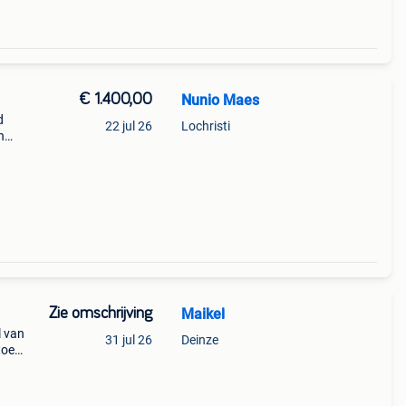
€ 1.400,00
Nunio Maes
d
22 jul 26
Lochristi
n
erox
Zie omschrijving
Maikel
l van
31 jul 26
Deinze
toe
en