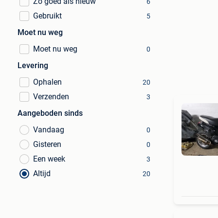
Zo goed als nieuw
6
Gebruikt
5
Moet nu weg
Moet nu weg
0
Levering
Ophalen
20
Verzenden
3
Aangeboden sinds
Vandaag
0
Gisteren
0
Een week
3
Altijd
20