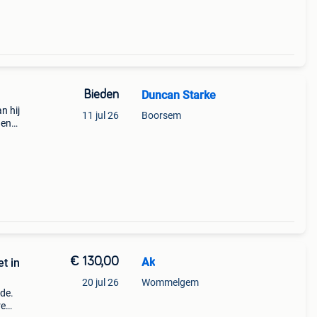
Bieden
Duncan Starke
n hij
11 jul 26
Boorsem
 en
 op
€ 130,00
Ak
t in
20 jul 26
Wommelgem
ade.
re