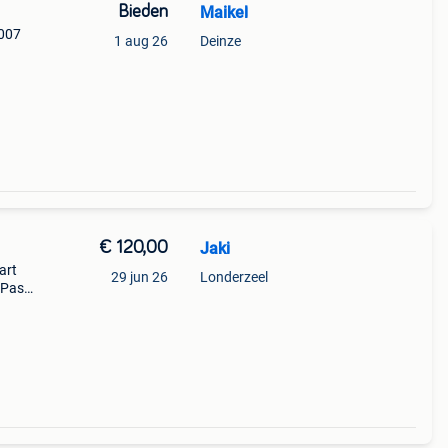
Bieden
Maikel
2007
1 aug 26
Deinze
 jaar
eling
€ 120,00
Jaki
art
29 jun 26
Londerzeel
 Past
 Mbk
post p