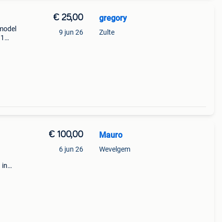
€ 25,00
gregory
 model
9 jun 26
Zulte
 1
 1
1
€ 100,00
Mauro
6 jun 26
Wevelgem
h
 in
elgen