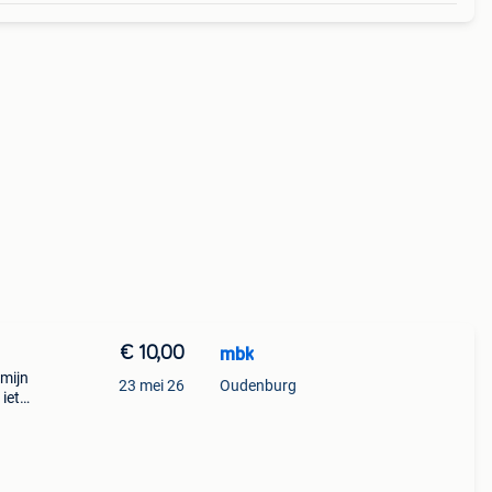
€ 10,00
mbk
 mijn
23 mei 26
Oudenburg
 iets