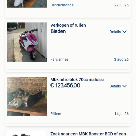
Dendermonde
27 jul 26
Verkopen of ruilen
Bieden
Details
Farciennes
3 aug 26
Mbk nitro blok 70cc malossi
€ 123.456,00
Details
Pittem
14 jul 26
Zoek naar een MBK Booster BCD of een