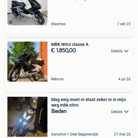
Wasmes
7 okt 25
MBK Nitro classe A
€ 1.850,00
Details
Retinne
4 jul 26
Mag weg moet ni staat zeker ni in mijn
weg mbk nitro
Bieden
Details
Aarschot + Deel Begijnendijk
27 mei 26