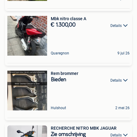
Mbk nitro classe A
€ 1.300,00
Details
Quaregnon
9 jul 26
Rem brommer
Bieden
Details
Hulshout
2 mei 26
RECHERCHE NITRO MBK JAGUAR
Zie omschrijving
Details