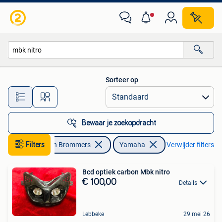
Scooters | Yamaha
Sorteer op
Alle afstanden…
Bewaar je zoekopdracht
Filters
Fietsen en Brommers
Yamaha
Verwijder filters
Bcd optiek carbon Mbk nitro
€ 100,00
Details
Lebbeke
29 mei 26