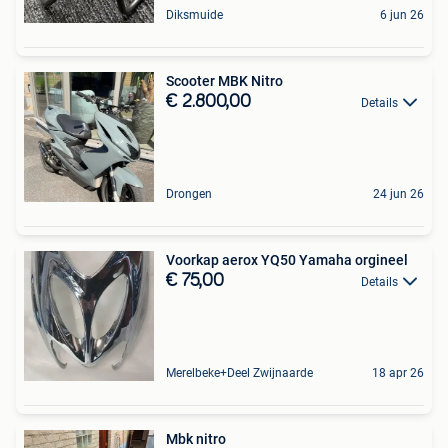
Diksmuide
6 jun 26
Scooter MBK Nitro
€ 2.800,00
Details
Drongen
24 jun 26
Voorkap aerox YQ50 Yamaha orgineel
€ 75,00
Details
Merelbeke+Deel Zwijnaarde
18 apr 26
Mbk nitro