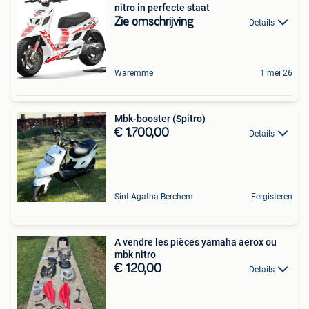
nitro in perfecte staat
Zie omschrijving
Details
Waremme
1 mei 26
Mbk-booster (Spitro)
€ 1.700,00
Details
Sint-Agatha-Berchem
Eergisteren
A vendre les pièces yamaha aerox ou
mbk nitro
€ 120,00
Details