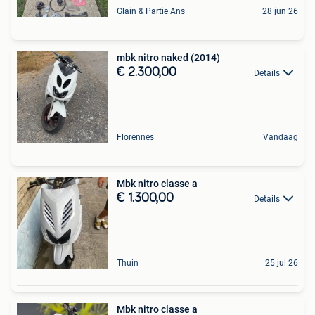
Glain & Partie Ans
28 jun 26
mbk nitro naked (2014)
€ 2.300,00
Details
Florennes
Vandaag
Mbk nitro classe a
€ 1.300,00
Details
Thuin
25 jul 26
Mbk nitro classe a