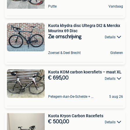
Putte
Vandaag
Kuota khydra disc Ultegra DI2 & Merckx
Mourinx 69 Disc
Zie omschrijving
Details
Zoersel & Deel Brecht
Gisteren
Kuota KOM carbon koersfiets – maat XL
€ 695,00
Details
Petegem-Aan-De-Schelde + Deel Van Oudenaarde
5 aug 26
Kuota Kryon Carbon Racefiets
€ 500,00
Details