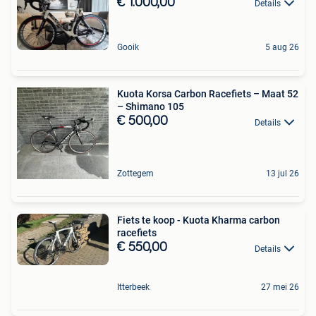
€ 1.000,00
Details
Gooik
5 aug 26
Kuota Korsa Carbon Racefiets – Maat 52
– Shimano 105
€ 500,00
Details
Zottegem
13 jul 26
Fiets te koop - Kuota Kharma carbon
racefiets
€ 550,00
Details
Itterbeek
27 mei 26