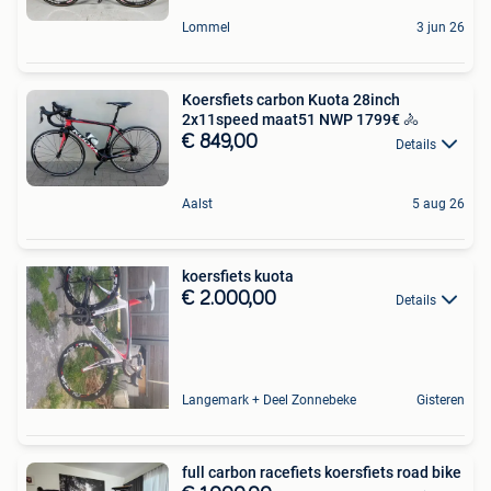
Lommel
3 jun 26
Koersfiets carbon Kuota 28inch
2x11speed maat51 NWP 1799€ 🚴
€ 849,00
Details
Aalst
5 aug 26
koersfiets kuota
€ 2.000,00
Details
Langemark + Deel Zonnebeke
Gisteren
full carbon racefiets koersfiets road bike