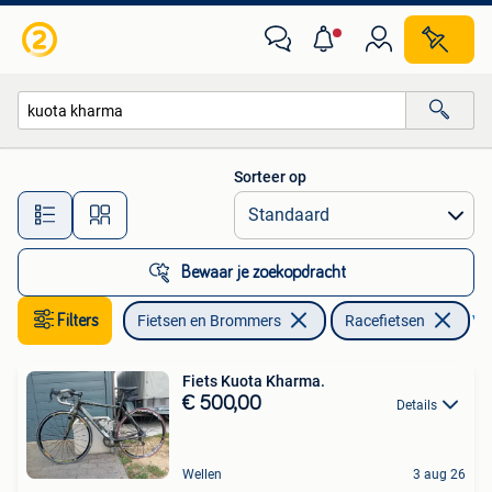
Fietsen | Racefietsen
Sorteer op
Alle afstanden…
Bewaar je zoekopdracht
Filters
Fietsen en Brommers
Racefietsen
Ver
Fiets Kuota Kharma.
€ 500,00
Details
Wellen
3 aug 26