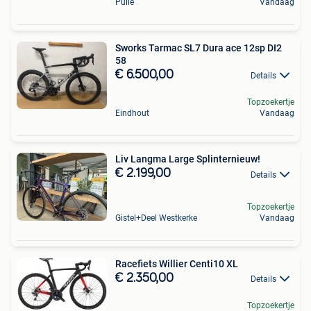
Pulle
Vandaag
Sworks Tarmac SL7 Dura ace 12sp DI2
58
€ 6.500,00
Details
Topzoekertje
Eindhout
Vandaag
Liv Langma Large Splinternieuw!
€ 2.199,00
Details
Topzoekertje
Gistel+Deel Westkerke
Vandaag
Racefiets Willier Centi10 XL
€ 2.350,00
Details
Topzoekertje