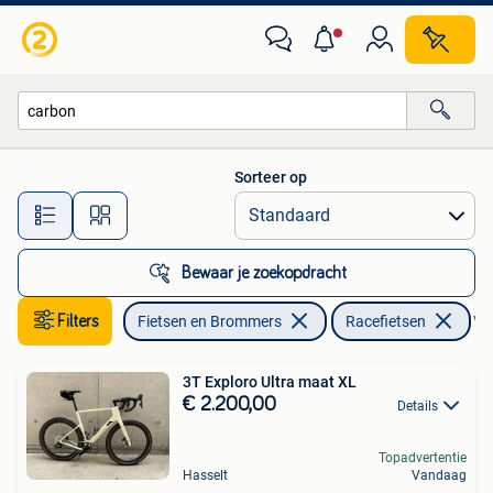
Fietsen | Racefietsen
Sorteer op
Alle afstanden…
Bewaar je zoekopdracht
Filters
Fietsen en Brommers
Racefietsen
Ver
3T Exploro Ultra maat XL
€ 2.200,00
Details
Topadvertentie
Hasselt
Vandaag