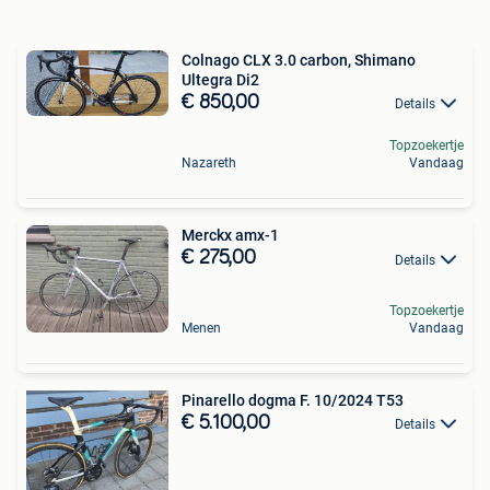
Colnago CLX 3.0 carbon, Shimano
Ultegra Di2
€ 850,00
Details
Topzoekertje
Nazareth
Vandaag
Merckx amx-1
€ 275,00
Details
Topzoekertje
Menen
Vandaag
Pinarello dogma F. 10/2024 T53
€ 5.100,00
Details