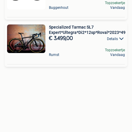
Topzoekertje
Buggenhout
Vandaag
Specialized Tarmac SL7
Expert*Ultegra*Di2*12sp*Roval*2023*49
€ 3.499,00
Details
Topzoekertje
Rumst
Vandaag