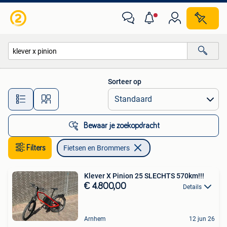
Fietsen en Brommers
Sorteer op
Alle afstanden…
Bewaar je zoekopdracht
Filters
Fietsen en Brommers
Klever X Pinion 25 SLECHTS 570km!!!
€ 4.800,00
Details
Arnhem
12 jun 26