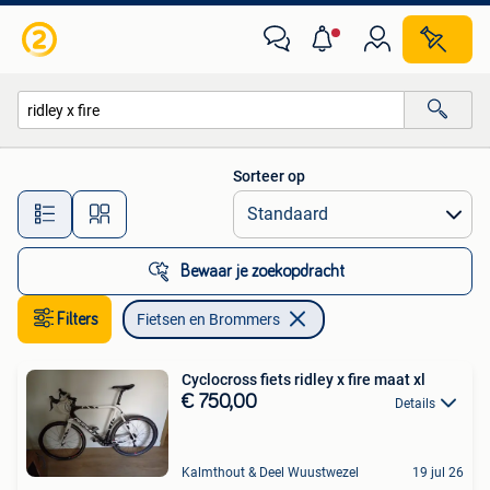
Fietsen en Brommers
Sorteer op
Alle afstanden…
Bewaar je zoekopdracht
Filters
Fietsen en Brommers
Cyclocross fiets ridley x fire maat xl
€ 750,00
Details
Kalmthout & Deel Wuustwezel
19 jul 26