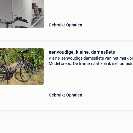
elektrische fiets te koop. Specificaties: frame
55 cm b
Gebruikt
Ophalen
eenvoudige, kleine, damesfiets
Kleine, eenvoudige damesfiets van het merk o
Model creox. De framemaat kon ik niet onmidde
terugvinden. De lichten met naafdynamo en
werkend, het zadel is een klein beetje beschad
Heeft
Gebruikt
Ophalen