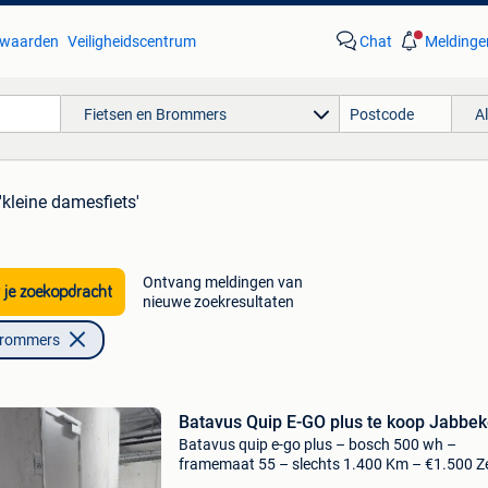
waarden
Veiligheidscentrum
Chat
Meldinge
Fietsen en Brommers
A
'kleine damesfiets'
Ontvang meldingen van
 je zoekopdracht
nieuwe zoekresultaten
Brommers
Batavus Quip E-GO plus te koop Jabbe
Batavus quip e-go plus – bosch 500 wh –
framemaat 55 – slechts 1.400 Km – €1.500 Z
nette en goed onderhouden batavus quip e-go