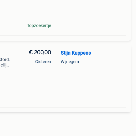
maat:
Topzoekertje
€ 200,00
Stijn Kuppens
xford.
Gisteren
Wijnegem
llijk
igd.