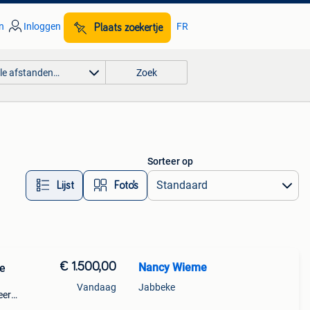
n
Inloggen
FR
Plaats zoekertje
lle afstanden…
Zoek
Sorteer op
Lijst
Foto’s
€ 1.500,00
Nancy Wieme
ke
Vandaag
Jabbeke
eer
 plus