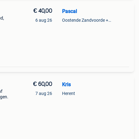
€ 40,00
Pascal
ud,
6 aug 26
Oostende Zandvoorde +Oostende
€ 60,00
Kris
af
7 aug 26
Herent
ngen.