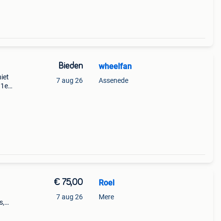
Bieden
wheelfan
niet
7 aug 26
Assenede
 1e
€ 75,00
Roel
7 aug 26
Mere
s,