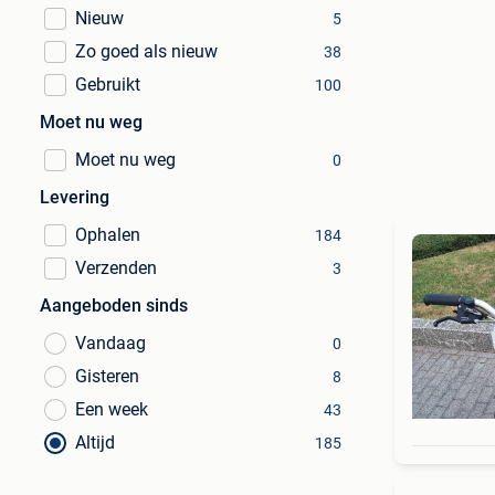
Nieuw
5
Zo goed als nieuw
38
Gebruikt
100
Moet nu weg
Moet nu weg
0
Levering
Ophalen
184
Verzenden
3
Aangeboden sinds
Vandaag
0
Gisteren
8
Een week
43
Altijd
185