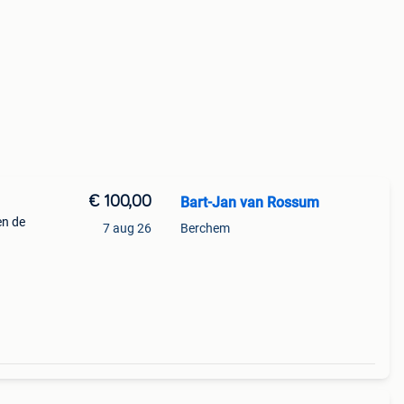
€ 100,00
Bart-Jan van Rossum
en de
7 aug 26
Berchem