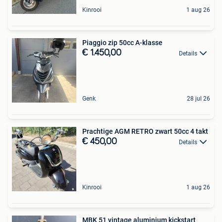
Kinrooi
1 aug 26
Piaggio zip 50cc A-klasse
€ 1.450,00
Details
Genk
28 jul 26
Prachtige AGM RETRO zwart 50cc 4 takt
€ 450,00
Details
Kinrooi
1 aug 26
MBK 51 vintage aluminium kickstart