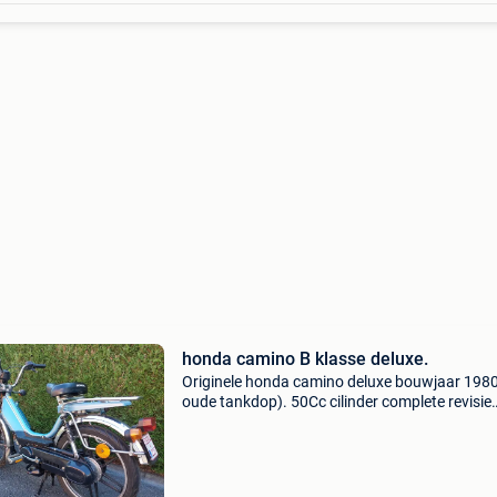
honda camino B klasse deluxe.
Originele honda camino deluxe bouwjaar 1980
oude tankdop). 50Cc cilinder complete revisie
motor. Bij interesse stuur gerust een privéberi
Met vriendelijke groeten quinten