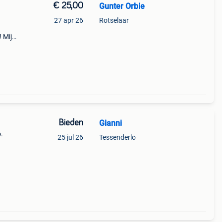
€ 25,00
Gunter Orbie
27 apr 26
Rotselaar
! Mijn
n
Bieden
Gianni
.
25 jul 26
Tessenderlo
ar
ns