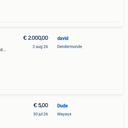
€ 2.000,00
david
2 aug 26
Dendermonde
rd.
ijn
t dus
€ 5,00
Dude
30 jul 26
Wayaux