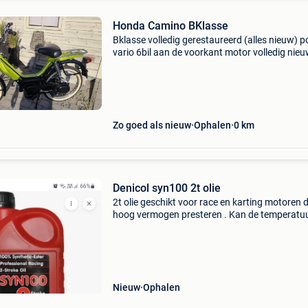
Honda Camino BKlasse
Bklasse volledig gerestaureerd (alles nieuw) po
vario 6bil aan de voorkant motor volledig nie
papieren zijn in aanvraag!!!! Prijs: €2450 zond
papieren €2650 met papieren
Zo goed als nieuw
Ophalen
0
km
Denicol syn100 2t olie
2t olie geschikt voor race en karting motoren d
hoog vermogen presteren . Kan de temperatu
van de motor tot 6 graden verlagen . Meerder
bussen beschikbaar .
Nieuw
Ophalen