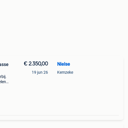
€ 2.350,00
Nielse
asse
19 jun 26
Kemzeke
bij.
elen
r met