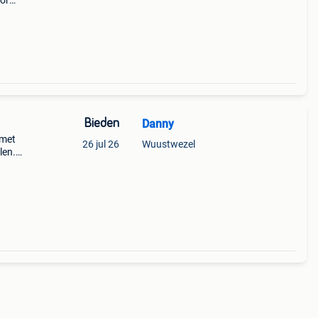
oor
n zeer
 fijn
Bieden
Danny
 met
26 jul 26
Wuustwezel
en..
ppen
rlicht