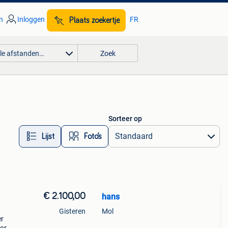
n
Inloggen
FR
Plaats zoekertje
lle afstanden…
Zoek
Sorteer op
Lijst
Foto’s
€ 2.100,00
hans
Gisteren
Mol
er