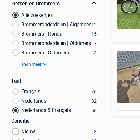
Fietsen en Brommers
Alle zoekertjes
Brommeronderdelen | Algemeen
12
Brommers | Honda
15
Brommeronderdelen | Oldtimers
7
Brommers | Oldtimers
3
Toon meer
Taal
Français
26
Nederlands
32
Nederlands & Français
58
Conditie
Nieuw
3