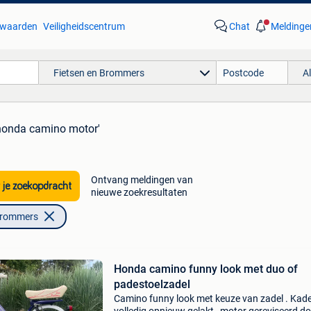
waarden
Veiligheidscentrum
Chat
Meldinge
Fietsen en Brommers
A
'honda camino motor'
Ontvang meldingen van
 je zoekopdracht
nieuwe zoekresultaten
Brommers
Honda camino funny look met duo of
padestoelzadel
Camino funny look met keuze van zadel . Kad