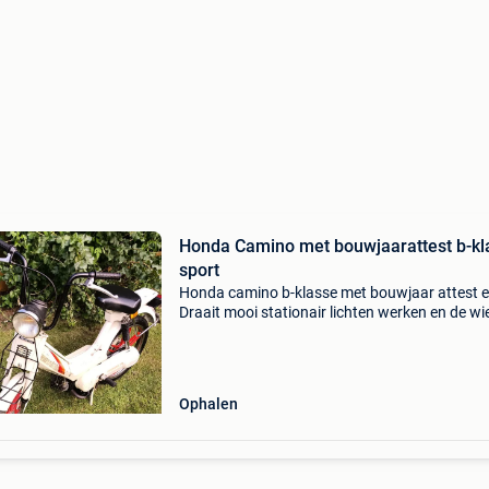
Honda Camino met bouwjaarattest b-kl
sport
Honda camino b-klasse met bouwjaar attest er
Draait mooi stationair lichten werken en de wi
zijn recht. Originele lak met gereviseerde moto
nieuwe p3 en b-klasse potje. Originele 3bil var
Ophalen