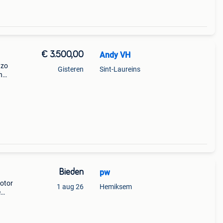
€ 3.500,00
Andy VH
 zo
Gisteren
Sint-Laureins
n
 kost
aat
Bieden
pw
otor
1 aug 26
Hemiksem
e
eg
en