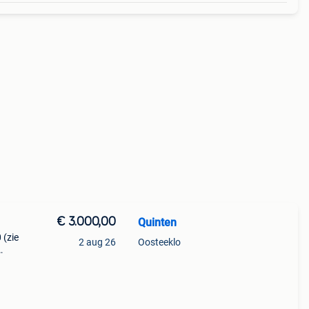
€ 3.000,00
Quinten
 (zie
2 aug 26
Oosteeklo
cht.