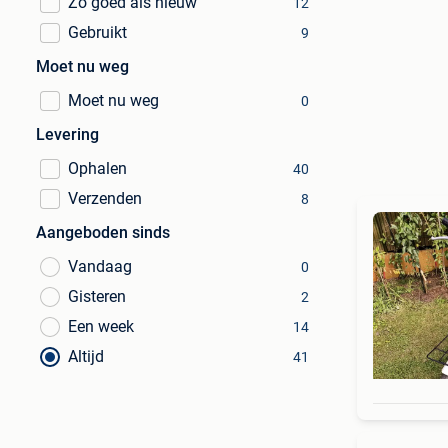
Zo goed als nieuw
12
Gebruikt
9
Moet nu weg
Moet nu weg
0
Levering
Ophalen
40
Verzenden
8
Aangeboden sinds
Vandaag
0
Gisteren
2
Een week
14
Altijd
41