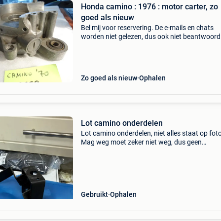
Honda camino : 1976 : motor carter, zo
goed als nieuw
Bel mij voor reservering. De e-mails en chats
worden niet gelezen, dus ook niet beantwoord
telefoonnummer is al 40 jaar : 016445776. Ee
beller is duizend maal sneller!!
Zo goed als nieuw
Ophalen
Lot camino onderdelen
Lot camino onderdelen, niet alles staat op foto
Mag weg moet zeker niet weg, dus geen
funbiedingen. Vario motor heeft gedraaid ma
moet terug opnieuw nagekeken worden wege
lang stilstaan. Verschil
Gebruikt
Ophalen