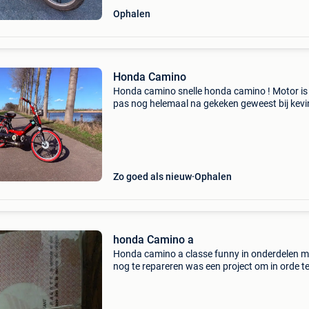
Ophalen
Honda Camino
Honda camino snelle honda camino ! Motor is
pas nog helemaal na gekeken geweest bij kevi
renoir ! Motor is volledig bewerkt dus motortje
toch wel wat ! Camino is nog in zeer goede st
gva e
Zo goed als nieuw
Ophalen
honda Camino a
Honda camino a classe funny in onderdelen m
nog te repareren was een project om in orde t
brengen maar wegens tijd gebrek mag deze w
met nieuwe replica stukken erbij zoals wielen 
kappen en l