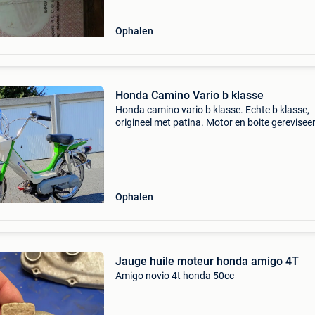
Ophalen
Honda Camino Vario b klasse
Honda camino vario b klasse. Echte b klasse,
origineel met patina. Motor en boite gerevisee
Nieuwe kabelboom en nieuwe banden, velgen z
nog zeer proper.is reeds ingeschreven gewees
bollen e
Ophalen
Jauge huile moteur honda amigo 4T
Amigo novio 4t honda 50cc