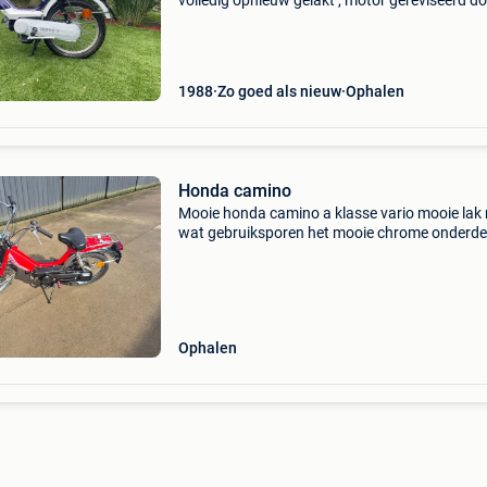
volledig opnieuw gelakt , motor gereviseerd d
erkend dealer . Volledig opgekuiste brommer i
nette staat ! Enkel motor moet nog wat worden
ge
1988
Zo goed als nieuw
Ophalen
Honda camino
Mooie honda camino a klasse vario mooie lak
wat gebruiksporen het mooie chrome onderdel
( Koplamp ,spatborden, wielen..). Mooie zijka
mooie voetkapjes lichten werken. ( Enkel achte
i
Ophalen