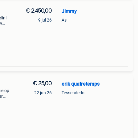
€ 2.450,00
Jimmy
lini
9 jul 26
As
uw
er
€ 25,00
erik quatretemps
ie op
22 jun 26
Tessenderlo
ur
e