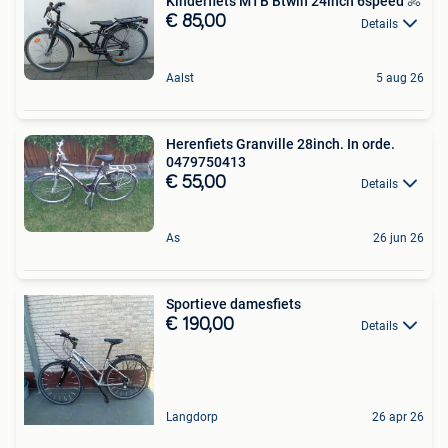
Kinderfiets MTB Btwin 24inch 6speed 🚴
€ 85,00
Details
Aalst
5 aug 26
Herenfiets Granville 28inch. In orde.
0479750413
€ 55,00
Details
As
26 jun 26
Sportieve damesfiets
€ 190,00
Details
Langdorp
26 apr 26