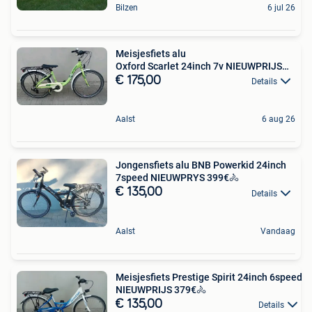
Bilzen
6 jul 26
Meisjesfiets alu
Oxford Scarlet 24inch 7v NIEUWPRIJS
399€ 🚴
€ 175,00
Details
Aalst
6 aug 26
Jongensfiets alu BNB Powerkid 24inch
7speed NIEUWPRYS 399€🚴
€ 135,00
Details
Aalst
Vandaag
Meisjesfiets Prestige Spirit 24inch 6speed
NIEUWPRIJS 379€🚴
€ 135,00
Details