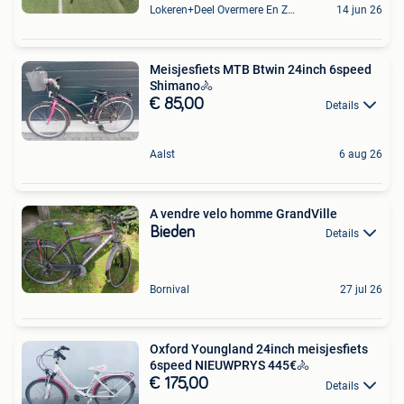
Lokeren+Deel Overmere En Zele
14 jun 26
Meisjesfiets MTB Btwin 24inch 6speed
Shimano🚴
€ 85,00
Details
Aalst
6 aug 26
A vendre velo homme GrandVille
Bieden
Details
Bornival
27 jul 26
Oxford Youngland 24inch meisjesfiets
6speed NIEUWPRYS 445€🚴
€ 175,00
Details