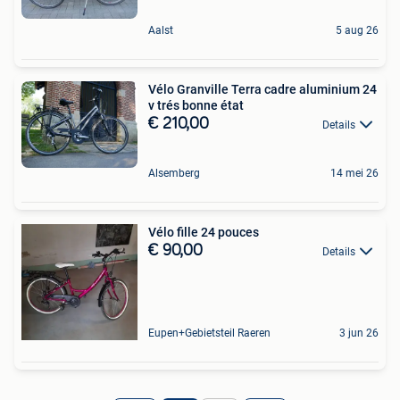
Aalst
5 aug 26
Vélo Granville Terra cadre aluminium 24
v trés bonne état
€ 210,00
Details
Alsemberg
14 mei 26
Vélo fille 24 pouces
€ 90,00
Details
Eupen+Gebietsteil Raeren
3 jun 26