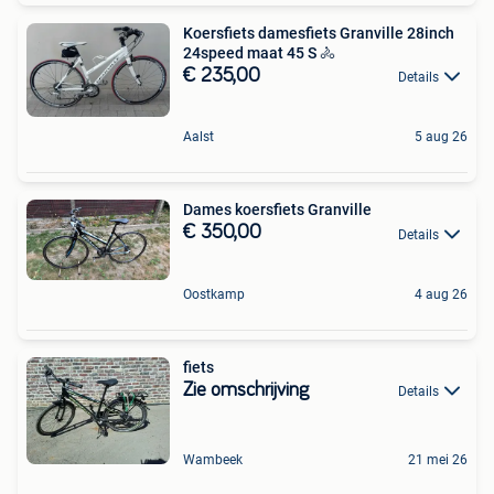
Koersfiets damesfiets Granville 28inch
24speed maat 45 S 🚴
€ 235,00
Details
Aalst
5 aug 26
Dames koersfiets Granville
€ 350,00
Details
Oostkamp
4 aug 26
fiets
Zie omschrijving
Details
Wambeek
21 mei 26