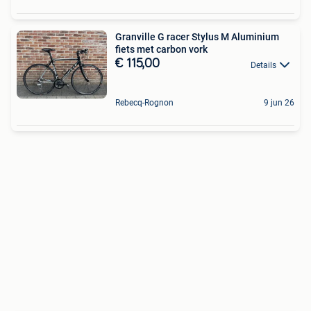
Granville G racer Stylus M Aluminium
fiets met carbon vork
€ 115,00
Details
Rebecq-Rognon
9 jun 26