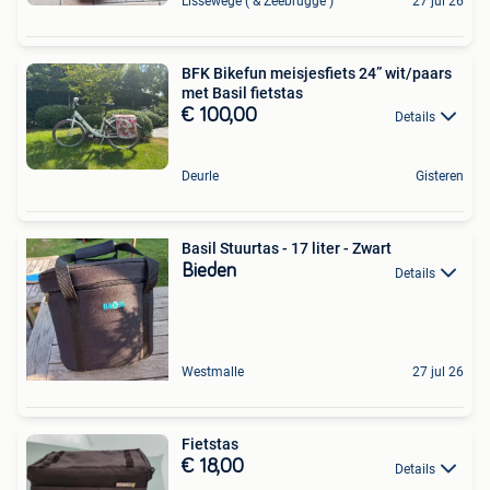
Lissewege ( & Zeebrugge )
27 jul 26
BFK Bikefun meisjesfiets 24” wit/paars
met Basil fietstas
€ 100,00
Details
Deurle
Gisteren
Basil Stuurtas - 17 liter - Zwart
Bieden
Details
Westmalle
27 jul 26
Fietstas
€ 18,00
Details