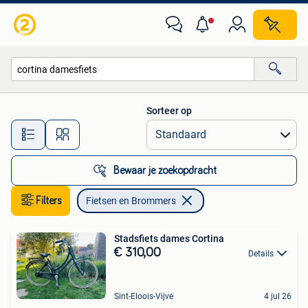
Fietsen en Brommers
Sorteer op
Alle afstanden…
Bewaar je zoekopdracht
Filters
Fietsen en Brommers
Stadsfiets dames Cortina
€ 310,00
Details
Sint-Eloois-Vijve
4 jul 26