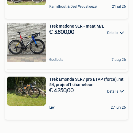
Kalmthout & Deel Wuustwezel
21 jul 26
Trek madone SLR - maat M/L
€ 3.800,00
Details
Geetbets
7 aug 26
Trek Emonda SLR7 pro ETAP (force), mt
54, project1 chameleon
€ 4.250,00
Details
Lier
27 jun 26