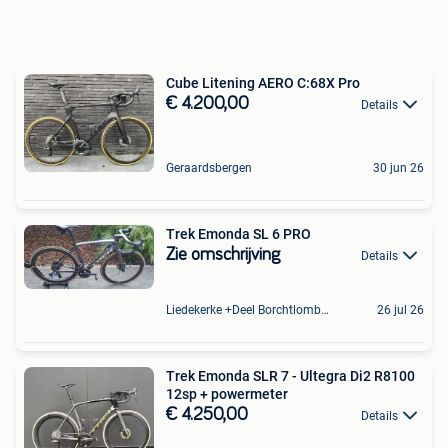
Cube Litening AERO C:68X Pro
€ 4.200,00
Details
Geraardsbergen
30 jun 26
Trek Emonda SL 6 PRO
Zie omschrijving
Details
Liedekerke +Deel Borchtlombeek
26 jul 26
Trek Emonda SLR 7 - Ultegra Di2 R8100
12sp + powermeter
€ 4.250,00
Details