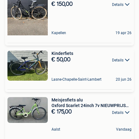
€ 150,00
Details
Kapellen
19 apr 26
Kinderfiets
€ 50,00
Details
Lasne-Chapelle-Saint-Lambert
20 jun 26
Meisjesfiets alu
Oxford Scarlet 24inch 7v NIEUWPRIJS
399€ 🚴
€ 175,00
Details
Aalst
Vandaag