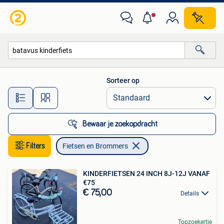
Fietsen en Brommers
Sorteer op
Alle afstanden…
Bewaar je zoekopdracht
Filters
Fietsen en Brommers
KINDERFIETSEN 24 INCH 8J-12J VANAF
€75
€ 75,00
Details
Topzoekertje