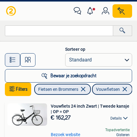
Fietsen | Vouwfietsen
Sorteer op
Alle afstanden…
Bewaar je zoekopdracht
Filters
Fietsen en Brommers
Vouwfietsen
Ve
Vouwfiets 24 inch Zwart | Tweede kansje
| OP = OP
€ 162,27
Details
Topadvertentie
Bezoek website
Gisteren