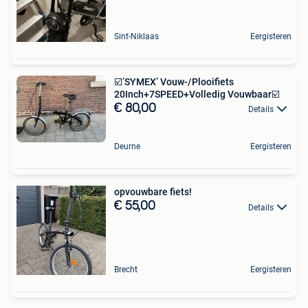
Sint-Niklaas
Eergisteren
☑️’SYMEX’ Vouw-/Plooifiets
20Inch+7SPEED+Volledig Vouwbaar☑️
€ 80,00
Details
Deurne
Eergisteren
opvouwbare fiets!
€ 55,00
Details
Brecht
Eergisteren