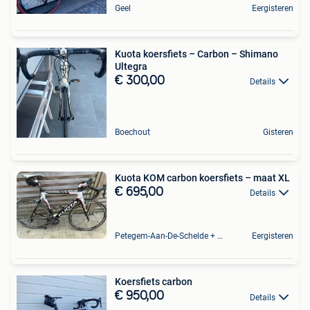
Geel
Eergisteren
Kuota koersfiets – Carbon – Shimano
Ultegra
€ 300,00
Details
Boechout
Gisteren
Kuota KOM carbon koersfiets – maat XL
€ 695,00
Details
Petegem-Aan-De-Schelde + Deel Van Oudenaarde
Eergisteren
Koersfiets carbon
€ 950,00
Details