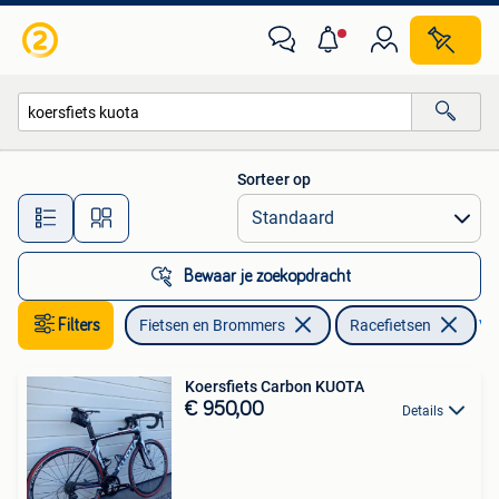
Fietsen | Racefietsen
Sorteer op
Alle afstanden…
Bewaar je zoekopdracht
Filters
Fietsen en Brommers
Racefietsen
Ver
Koersfiets Carbon KUOTA
€ 950,00
Details