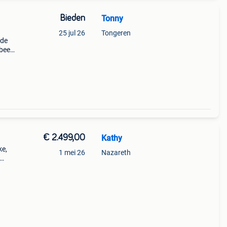
Bieden
Tonny
25 jul 26
Tongeren
 de
beek,
at ik
€ 2.499,00
Kathy
ke,
1 mei 26
Nazareth
euw