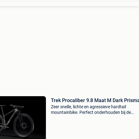
Trek Procaliber 9.8 Maat M Dark Prisma
Zeer snelle, lichte en agressieve hardtail
mountainbike. Perfect onderhouden bij de
oorspronkelijke fietsenwinkel. Eerste eigenaar.
Gaat weg wegens aankoop full suspension. T
procaliber 9.8 29"