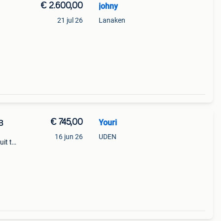
€ 2.600,00
johny
21 jul 26
Lanaken
 wel
€ 745,00
Youri
B
16 jun 26
UDEN
it te
der