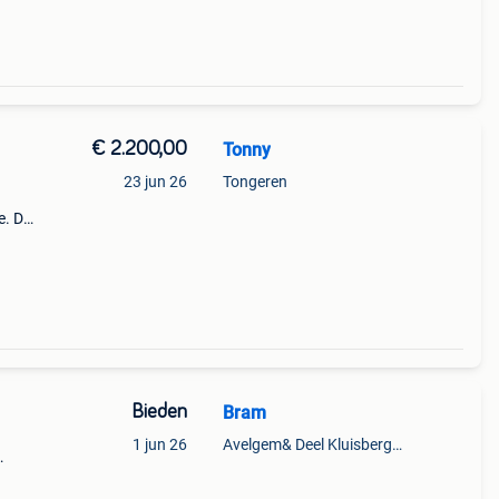
€ 2.200,00
Tonny
23 jun 26
Tongeren
e. De
el
nt
Bieden
Bram
1 jun 26
Avelgem& Deel Kluisbergen