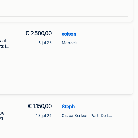
€ 2.500,00
colson
Gaat
5 jul 26
Maaseik
ts is
aan.
teer
€ 1.150,00
Steph
 29
13 jul 26
Grace-Berleur+Part. De Loncin
Si
54