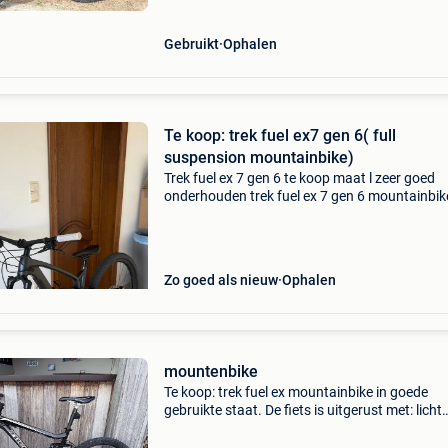
Gebruikt
Ophalen
Te koop: trek fuel ex7 gen 6( full
suspension mountainbike)
Trek fuel ex 7 gen 6 te koop maat l zeer goed
onderhouden trek fuel ex 7 gen 6 mountainbik
fiets is in goede staat en is steeds professione
onderhouden bij trek bicycle diepenbeek. Rece
verni
Zo goed als nieuw
Ophalen
mountenbike
Te koop: trek fuel ex mountainbike in goede
gebruikte staat. De fiets is uitgerust met: licht
aluminium frame full suspension (voor- en
achtervering) rockshox voorvork fox float