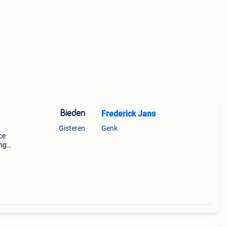
Bieden
Frederick Jans
Gisteren
Genk
ce
ing
ull-
echni