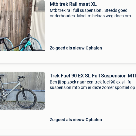
Mtb trek Rail maat XL
Mtb trek rail full suspension . Steeds goed
onderhouden. Moet m helaas weg doen om
medische redenen. Hij heeft ook een chip
ingebouwd dus als je wil rij je onbegrensd wat
fijn is op lange rechte s
Zo goed als nieuw
Ophalen
Trek Fuel 90 EX SL Full Suspension MT
Ben jij op zoek naar een trek fuel 90 ex sl - full
suspension mtb om er deze zomer sportief op u
gaan. Lekker even door de natuur fietsen zon
zorgen met een bomvolle professionele
mountainbike
Zo goed als nieuw
Ophalen