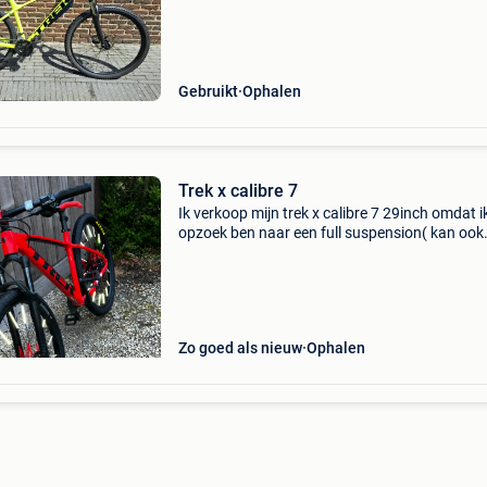
Gebruikt
Ophalen
Trek x calibre 7
Ik verkoop mijn trek x calibre 7 29inch omdat i
opzoek ben naar een full suspension( kan ook
geruild worden tegen een fully) de trek is zeer
onderhouden 2 kleine krasjes de remmen zijn 
onder
Zo goed als nieuw
Ophalen