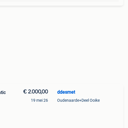
€ 2.000,00
ddesmet
tic
19 mei 26
Oudenaarde+Deel Ooike
rek