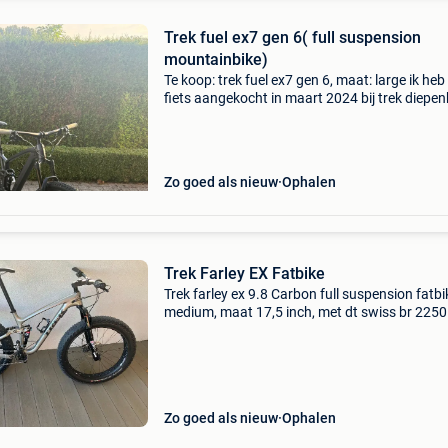
Trek fuel ex7 gen 6( full suspension
mountainbike)
Te koop: trek fuel ex7 gen 6, maat: large ik heb
fiets aangekocht in maart 2024 bij trek diepen
hij is daar altijd goed onderhouden. De reden d
de fiets verkoop is dat ik een elektrische
Zo goed als nieuw
Ophalen
Trek Farley EX Fatbike
Trek farley ex 9.8 Carbon full suspension fatbi
medium, maat 17,5 inch, met dt swiss br 2250
wielen 26 inch, en rock shox bluto vork. Unieke
dubbel geveerde fatbike. Nieuwe stuurpen, ni
stuur, e
Zo goed als nieuw
Ophalen