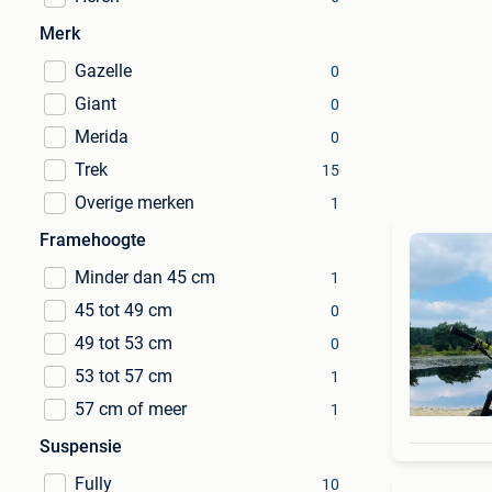
Merk
Gazelle
0
Giant
0
Merida
0
Trek
15
Overige merken
1
Framehoogte
Minder dan 45 cm
1
45 tot 49 cm
0
49 tot 53 cm
0
53 tot 57 cm
1
57 cm of meer
1
Suspensie
Fully
10