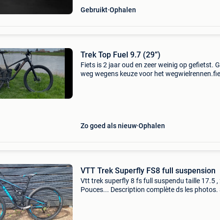
Gebruikt
Ophalen
Trek Top Fuel 9.7 (29”)
Fiets is 2 jaar oud en zeer weinig op gefietst. 
weg wegens keuze voor het wegwielrennen.fie
af te halen in maaseik levering wordt niet ged
Maat l zadeldropper 29” wielmaat xt afgemon
Zo goed als nieuw
Ophalen
VTT Trek Superfly FS8 full suspension
Vtt trek superfly 8 fs full suspendu taille 17.5 ,
Pouces... Description complète ds les photos. 
intéressé envoyez moi un sms au 0465 33 26 