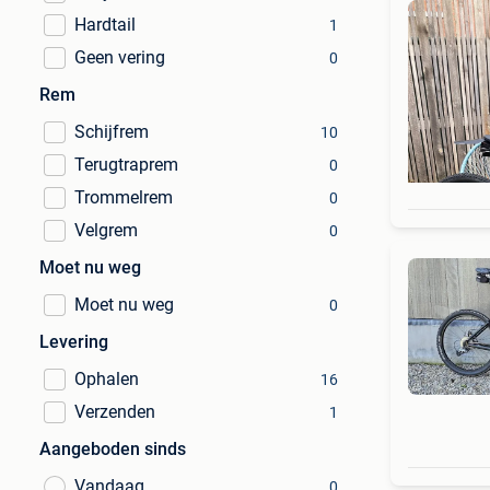
Hardtail
1
Geen vering
0
Rem
Schijfrem
10
Terugtraprem
0
Trommelrem
0
Velgrem
0
Moet nu weg
Moet nu weg
0
Levering
Ophalen
16
Verzenden
1
Aangeboden sinds
Vandaag
0