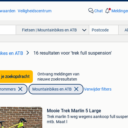
waarden
Veiligheidscentrum
Chat
Meldinge
Fietsen | Mountainbikes en ATB
A
16 resultaten
voor 'trek full suspension'
ikes en ATB
Ontvang meldingen van
 je zoekopdracht
nieuwe zoekresultaten
Brommers
Mountainbikes en ATB
Verwijder filters
Mooie Trek Marlin 5 Large
Trek marlin 5 weg wegens aankoop full suspe
mtb. Maat l