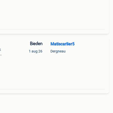
Bieden
Matiscarlier5
k
1 aug 26
Dergneau
 mooi
net