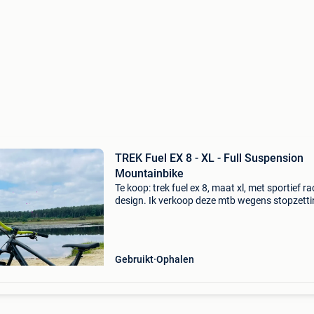
TREK Fuel EX 8 - XL - Full Suspension
Mountainbike
Te koop: trek fuel ex 8, maat xl, met sportief ra
design. Ik verkoop deze mtb wegens stopzett
van mijn hobby. Het betreft een zeer degelijke f
suspension mountainbike, ideaal voor zowel t
Gebruikt
Ophalen