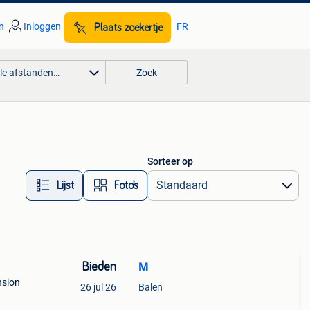
n
Inloggen
FR
Plaats zoekertje
lle afstanden…
Zoek
Sorteer op
Lijst
Foto’s
Bieden
M
nsion
26 jul 26
Balen