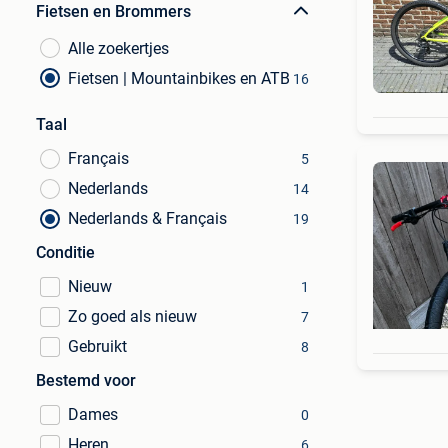
Fietsen en Brommers
Alle zoekertjes
Fietsen | Mountainbikes en ATB
16
Taal
Français
5
Nederlands
14
Nederlands & Français
19
Conditie
Nieuw
1
Zo goed als nieuw
7
Gebruikt
8
Bestemd voor
Dames
0
Heren
6