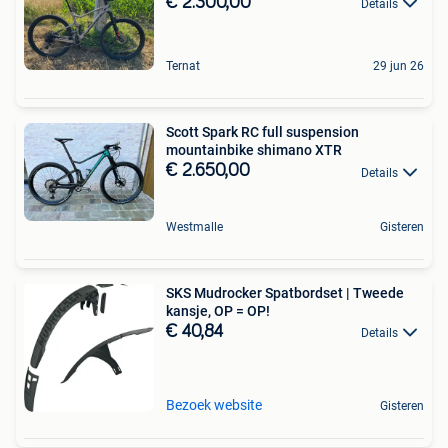
€ 2.300,00
Details
Ternat
29 jun 26
Scott Spark RC full suspension
mountainbike shimano XTR
€ 2.650,00
Details
Westmalle
Gisteren
SKS Mudrocker Spatbordset | Tweede
kansje, OP = OP!
€ 40,84
Details
Bezoek website
Gisteren