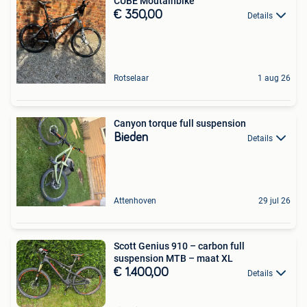
CUBE Moutainbike
€ 350,00
Details
Rotselaar
1 aug 26
Canyon torque full suspension
Bieden
Details
Attenhoven
29 jul 26
Scott Genius 910 – carbon full
suspension MTB – maat XL
€ 1.400,00
Details