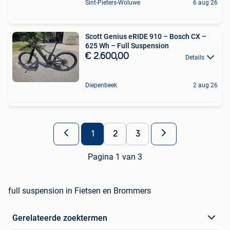
Sint-Pieters-Woluwe
6 aug 26
Scott Genius eRIDE 910 – Bosch CX –
625 Wh – Full Suspension
€ 2.600,00
Details
Diepenbeek
2 aug 26
1
2
3
Pagina 1 van 3
full suspension in Fietsen en Brommers
Gerelateerde zoektermen