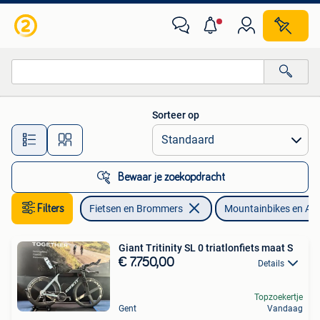
Fietsen | Mountainbikes en ATB
Sorteer op
Alle afstanden…
Bewaar je zoekopdracht
Filters
Fietsen en Brommers
Mountainbikes en AT
Giant Tritinity SL 0 triatlonfiets maat S
€ 7.750,00
Details
Topzoekertje
Gent
Vandaag