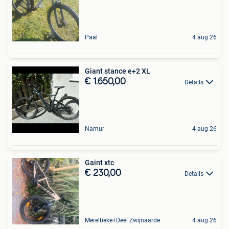
Paal
4 aug 26
Giant stance e+2 XL
€ 1.650,00
Details
Namur
4 aug 26
Gaint xtc
€ 230,00
Details
Merelbeke+Deel Zwijnaarde
4 aug 26