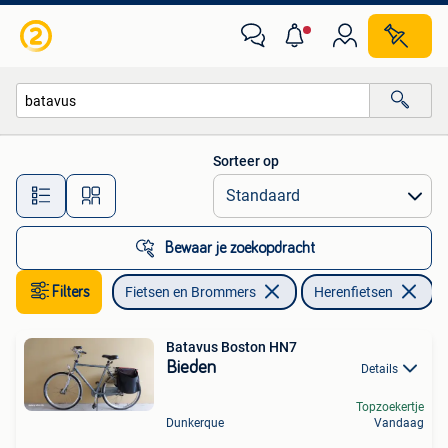
Fietsen | Heren | Herenfietsen
Sorteer op
Alle afstanden…
Bewaar je zoekopdracht
Filters
Fietsen en Brommers
Herenfietsen
Ve
Batavus Boston HN7
Bieden
Details
Topzoekertje
Dunkerque
Vandaag