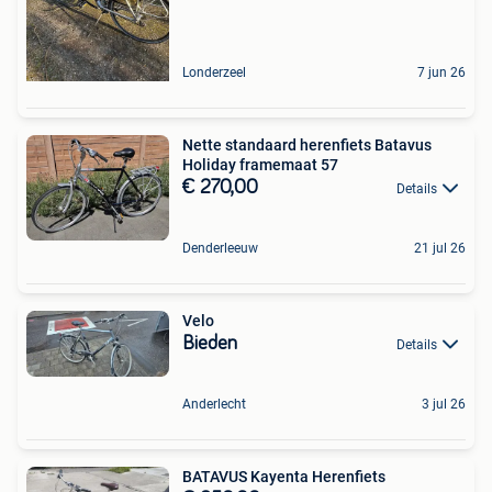
Londerzeel
7 jun 26
Nette standaard herenfiets Batavus
Holiday framemaat 57
€ 270,00
Details
Denderleeuw
21 jul 26
Velo
Bieden
Details
Anderlecht
3 jul 26
BATAVUS Kayenta Herenfiets