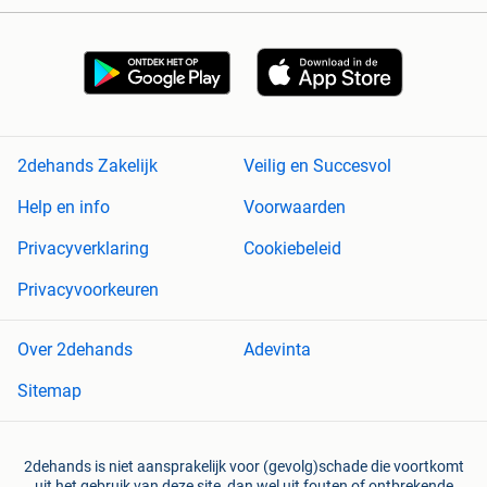
2dehands Zakelijk
Veilig en Succesvol
Help en info
Voorwaarden
Privacyverklaring
Cookiebeleid
Privacyvoorkeuren
Over 2dehands
Adevinta
Sitemap
2dehands is niet aansprakelijk voor (gevolg)schade die voortkomt
uit het gebruik van deze site, dan wel uit fouten of ontbrekende