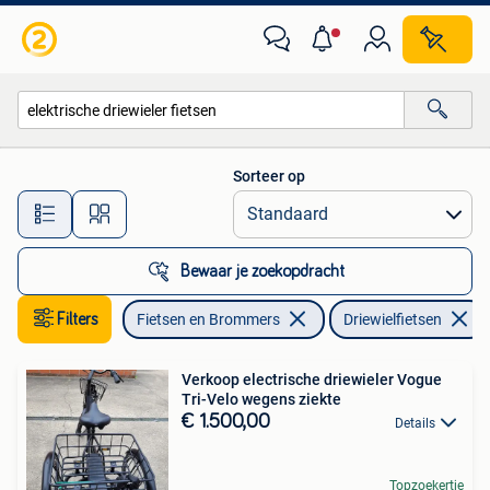
Fietsen | Driewielfietsen
Sorteer op
Alle afstanden…
Bewaar je zoekopdracht
Filters
Fietsen en Brommers
Driewielfietsen
Verkoop electrische driewieler Vogue
Tri-Velo wegens ziekte
€ 1.500,00
Details
Topzoekertje