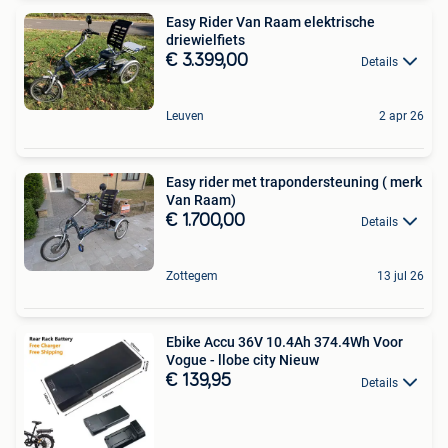
Easy Rider Van Raam elektrische
driewielfiets
€ 3.399,00
Details
Leuven
2 apr 26
Easy rider met trapondersteuning ( merk
Van Raam)
€ 1.700,00
Details
Zottegem
13 jul 26
Ebike Accu 36V 10.4Ah 374.4Wh Voor
Vogue - llobe city Nieuw
€ 139,95
Details