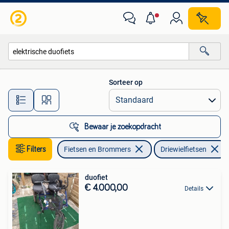
Fietsen | Driewielfietsen
Sorteer op
Alle afstanden…
Bewaar je zoekopdracht
Filters
Fietsen en Brommers
Driewielfietsen
duofiet
€ 4.000,00
Details