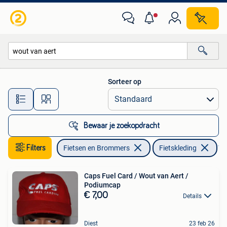
Fietsaccessoires | Fietskleding
Sorteer op
Alle afstanden…
Bewaar je zoekopdracht
Filters
Fietsen en Brommers
Fietskleding
Ver
Caps Fuel Card / Wout van Aert /
Podiumcap
€ 7,00
Details
Diest
23 feb 26