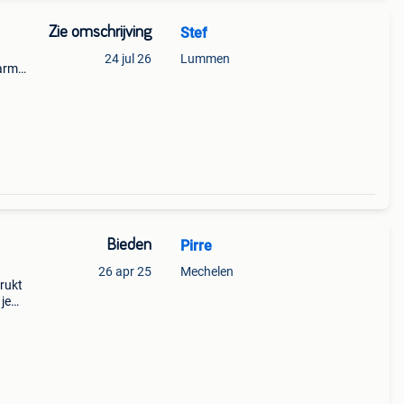
Zie omschrijving
Stef
24 jul 26
Lummen
 arm
d maat
Bieden
Pirre
26 apr 25
Mechelen
drukt
 je
ef