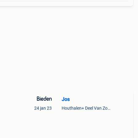
Bieden
Jos
24 jan 23
Houthalen+ Deel Van Zonhoven En Zolder