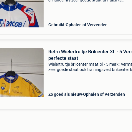
en lange rits zeer goede staat af halen te
middelkerke of kan opgestuurd worden aan d
geldende posttarieven
Gebruikt
Ophalen of Verzenden
Retro Wielertruitje Brilcenter XL - 5 Ve
perfecte staat
Wielertruitje brilcenter maat: xl - 5 merk : verm
zeer goede staat ook trainingsvest brilcenter 
mouwen maat xl - 5 te koop afhalen te middel
of kan opgestuurd worden aan de geldende p
Zo goed als nieuw
Ophalen of Verzenden