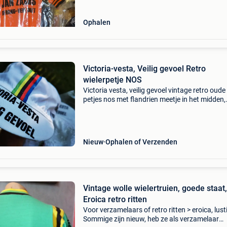
Ophalen
Victoria-vesta, Veilig gevoel Retro
wielerpetje NOS
Victoria vesta, veilig gevoel vintage retro oude
petjes nos met flandrien meetje in het midden,
meerdere stuks te koop zie foto&#39;s deze zi
oud maar bewaard zijn nieuw nooit gedragen..
Verz
Nieuw
Ophalen of Verzenden
Vintage wolle wielertruien, goede staat,
Eroica retro ritten
Voor verzamelaars of retro ritten > eroica, lusti
Sommige zijn nieuw, heb ze als verzamelaar