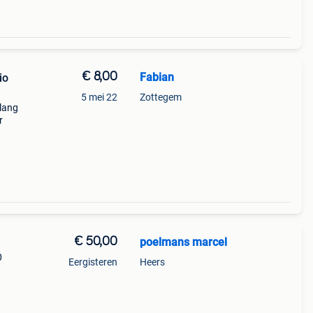
€ 8,00
Fabian
io
5 mei 22
Zottegem
olang
r
€ 50,00
poelmans marcel
0
Eergisteren
Heers