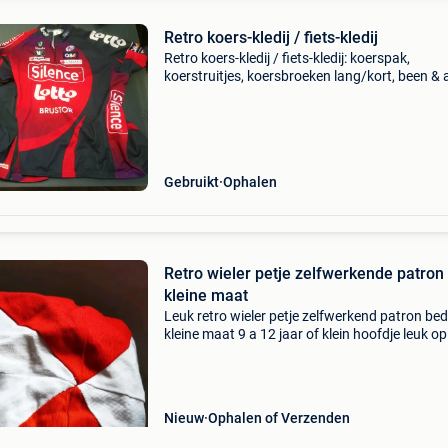
Retro koers-kledij / fiets-kledij
Retro koers-kledij / fiets-kledij: koerspak,
koerstruitjes, koersbroeken lang/kort, been &
stukken, thermisch- & regenjas, schoenen sp
43 - 44 truien winter/ zomer etc. Lotto broek 6
Gebruikt
Ophalen
Retro wieler petje zelfwerkende patron
kleine maat
Leuk retro wieler petje zelfwerkend patron be
kleine maat 9 a 12 jaar of klein hoofdje leuk op
retro fiets of outfit verzenden volgens posttari
Nieuw
Ophalen of Verzenden