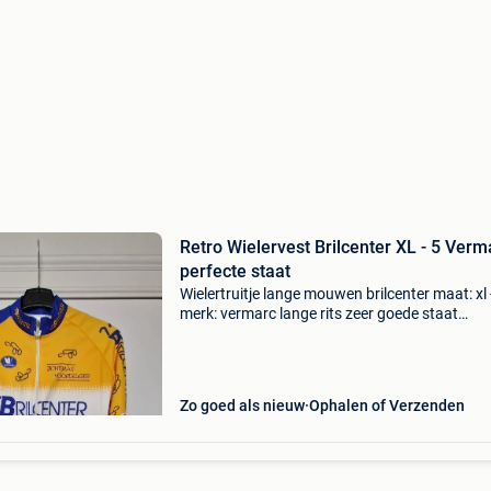
Retro Wielervest Brilcenter XL - 5 Verm
perfecte staat
Wielertruitje lange mouwen brilcenter maat: xl 
merk: vermarc lange rits zeer goede staat
wielertruitje korte mouwen brilcenter maat xl -
vermarc ook te koop afhalen te middelkerke o
opgestu
Zo goed als nieuw
Ophalen of Verzenden