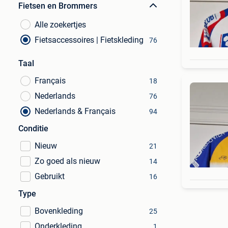
Fietsen en Brommers
Alle zoekertjes
Fietsaccessoires | Fietskleding
76
Taal
Français
18
Nederlands
76
Nederlands & Français
94
Conditie
Nieuw
21
Zo goed als nieuw
14
Gebruikt
16
Type
Bovenkleding
25
Onderkleding
1