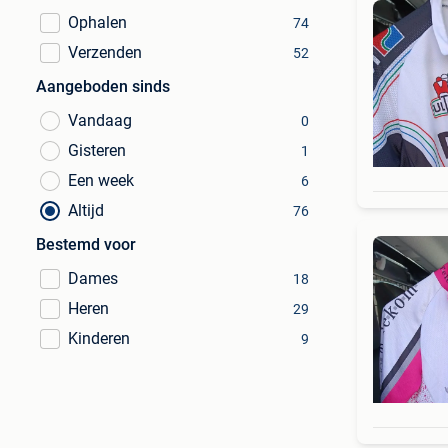
Ophalen
74
Verzenden
52
Aangeboden sinds
Vandaag
0
Gisteren
1
Een week
6
Altijd
76
Bestemd voor
Dames
18
Heren
29
Kinderen
9