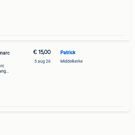
e
€ 15,00
Patrick
rmarc
5 aug 26
Middelkerke
arc
lange
kerke
ost