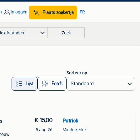
n
Inloggen
FR
Plaats zoekertje
lle afstanden…
Zoek
Sorteer op
Lijst
Foto’s
€ 15,00
Patrick
os
5 aug 26
Middelkerke
e mouw