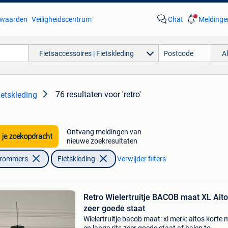
waarden
Veiligheidscentrum
Chat
Meldinge
Fietsaccessoires | Fietskleding
A
76 resultaten
voor 'retro'
ietskleding
Ontvang meldingen van
 je zoekopdracht
nieuwe zoekresultaten
Brommers
Fietskleding
Verwijder filters
Retro Wielertruitje BACOB maat XL Ait
zeer goede staat
Wielertruitje bacob maat: xl merk: aitos kort