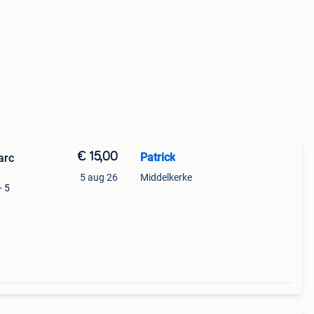
€ 15,00
Patrick
arc
5 aug 26
Middelkerke
- 5
 5
f kan