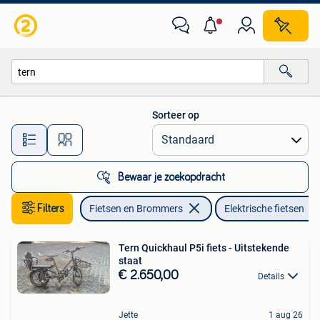
Elektrische fietsen
Sorteer op
Alle afstanden…
Bewaar je zoekopdracht
Filters
Fietsen en Brommers
Elektrische fietsen
Tern Quickhaul P5i fiets - Uitstekende
staat
€ 2.650,00
Details
Jette
1 aug 26