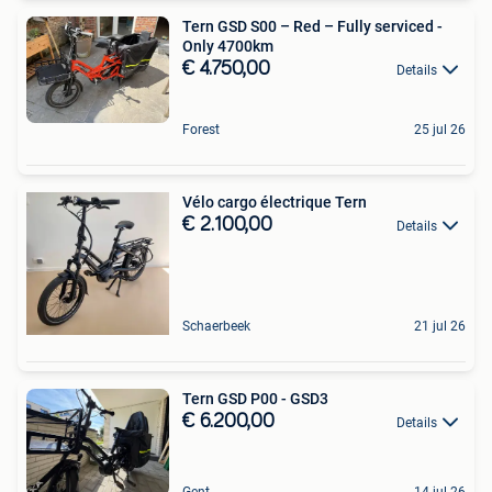
Tern GSD S00 – Red – Fully serviced -
Only 4700km
€ 4.750,00
Details
Forest
25 jul 26
Vélo cargo électrique Tern
€ 2.100,00
Details
Schaerbeek
21 jul 26
Tern GSD P00 - GSD3
€ 6.200,00
Details
Gent
14 jul 26