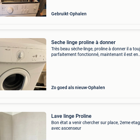
Gebruikt
Ophalen
Seche linge proline à donner
Très beau sèche-linge, proline à donner il a tou
parfaitement fonctionné, maintenant il est en
panne, donc il faudra prévoir une petite répara
peu coûteuse
Zo goed als nieuw
Ophalen
Lave linge Proline
Bon état a venir chercher sur place, 2eme eta
avec ascenseur