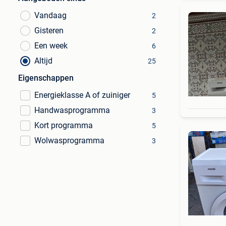
Vandaag
2
Gisteren
2
Een week
6
Altijd
25
Eigenschappen
Energieklasse A of zuiniger
5
Handwasprogramma
3
Kort programma
5
Wolwasprogramma
3