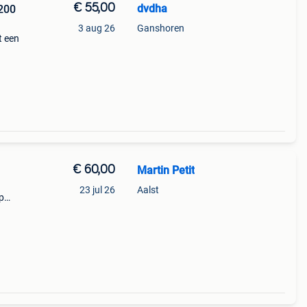
€ 55,00
dvdha
200
3 aug 26
Ganshoren
t een
ud. Ze
assen,
€ 60,00
Martin Petit
23 jul 26
Aalst
p
t