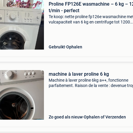
Proline FP126E wasmachine – 6 kg – 1
t/min - perfect
Te koop: nette proline fp126e wasmachine me
vulcapaciteit van 6 kg en centrifuge tot 1200
toeren/min. De machine is ongeveer 10 jaar o
is volledig in orde en werkt zoals het hoort: w
Gebruikt
Ophalen
machine à laver proline 6 kg
Machine à laver proline 6kg a++, fonctionne
parfaitement. Raison de la vente : devenue tro
petite pour nous je peux l’amener si besoin tou
dépend du nombre de km
Zo goed als nieuw
Ophalen of Verzenden