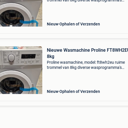
trommel van 8kg diverse wasprogramma's
eenvoudige bediening energiezuinig a+++ co
design nieuw met 2 jaar garantie!
Cataloguswaarde €299!
Nieuw
Ophalen of Verzenden
Nieuwe Wasmachine Proline FT8WH2E
8kg
Proline wasmachine, model: ft8wh2eu ruime
trommel van 8kg diverse wasprogramma's
eenvoudige bediening energiezuinig a+++ co
design nieuw met 2 jaar garantie!
Cataloguswaarde €299!
Nieuw
Ophalen of Verzenden