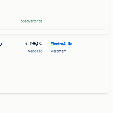
mpact
Topadvertentie
€ 199,00
Electro4Life
U
Vandaag
Merchtem
mpact