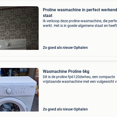
Proline wasmachine in perfect werken
staat
Ik verkoop deze proline-wasmachine, die perfe
werkt. Het is in goede algemene staat en heeft
slechts enkele normale gebruikssporen. Alle
programma&#39;s werken naar behoren.
Eenvoudige en prakti
Zo goed als nieuw
Ophalen
Wasmachine Proline 6kg
Dit is de proline fp6120dwheu, een compacte
vrijstaande wasmachine met een vulgewicht v
kg en een maximaal centrifugetoerental van 
toeren per minuut (tpm). Dit model is specifiek
ontworpen vo
Zo goed als nieuw
Ophalen