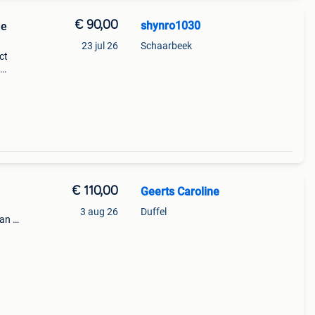
€ 90,00
shynro1030
de
23 jul 26
Schaarbeek
ct
€ 110,00
Geerts Caroline
3 aug 26
Duffel
an 6
1200