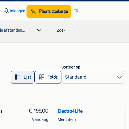
n
Inloggen
FR
Plaats zoekertje
lle afstanden…
Zoek
Sorteer op
Lijst
Foto’s
€ 199,00
Electro4Life
U
Vandaag
Merchtem