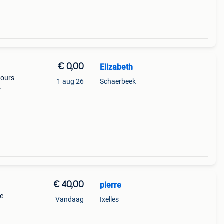
€ 0,00
Elizabeth
jours
1 aug 26
Schaerbeek
tion
€ 40,00
pierre
ge
Vandaag
Ixelles