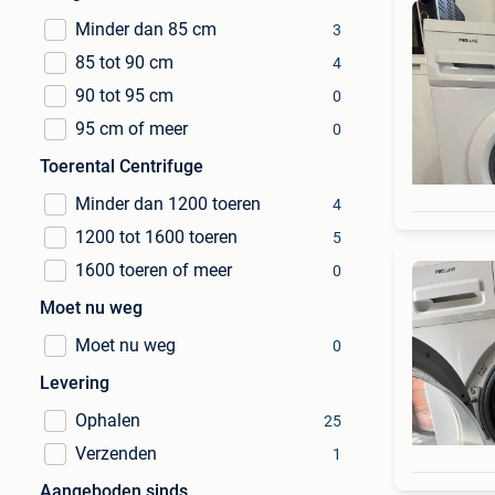
Minder dan 85 cm
3
85 tot 90 cm
4
90 tot 95 cm
0
95 cm of meer
0
Toerental Centrifuge
Minder dan 1200 toeren
4
1200 tot 1600 toeren
5
1600 toeren of meer
0
Moet nu weg
Moet nu weg
0
Levering
Ophalen
25
Verzenden
1
Aangeboden sinds