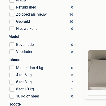
Nieuw
51
Refurbished
0
Zo goed als nieuw
16
Gebruikt
10
Niet werkend
0
Model
Bovenlader
0
Voorlader
8
Inhoud
Minder dan 4 kg
0
4 tot 6 kg
3
6 tot 8 kg
7
8 tot 10 kg
1
10 kg of meer
0
Hoogte