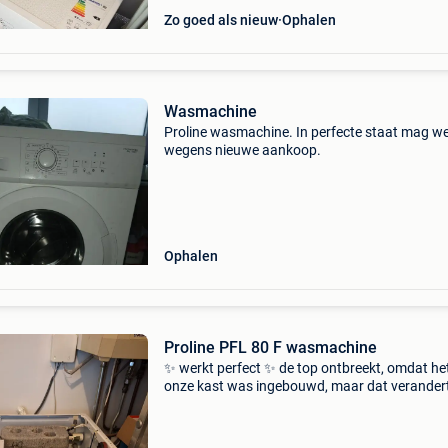
Zo goed als nieuw
Ophalen
Wasmachine
Proline wasmachine. In perfecte staat mag w
wegens nieuwe aankoop.
Ophalen
Proline PFL 80 F wasmachine
✨ werkt perfect ✨ de top ontbreekt, omdat het
onze kast was ingebouwd, maar dat verander
niets aan de werking kenmerken capaciteit: 5 
maximale centrifugeersnelheid: 800 tpm max
geluidsnive