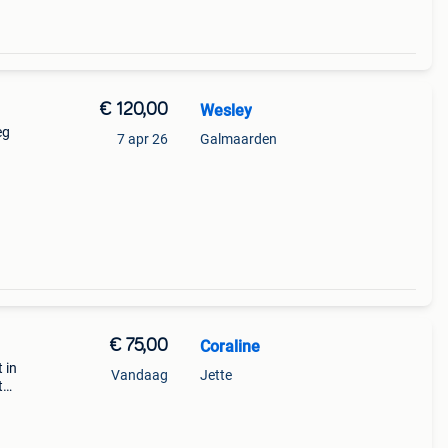
€ 120,00
Wesley
eg
7 apr 26
Galmaarden
€ 75,00
Coraline
 in
Vandaag
Jette
t
kg
imaal