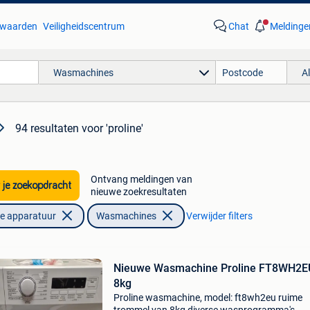
waarden
Veiligheidscentrum
Chat
Meldinge
Wasmachines
A
94 resultaten
voor 'proline'
Ontvang meldingen van
 je zoekopdracht
nieuwe zoekresultaten
he apparatuur
Wasmachines
Verwijder filters
Nieuwe Wasmachine Proline FT8WH2E
8kg
Proline wasmachine, model: ft8wh2eu ruime