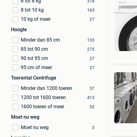
6 tot 8 kg
318
8 tot 10 kg
163
10 kg of meer
27
Hoogte
Minder dan 85 cm
133
85 tot 90 cm
273
90 tot 95 cm
27
95 cm of meer
27
Toerental Centrifuge
Minder dan 1200 toeren
37
1200 tot 1600 toeren
413
1600 toeren of meer
52
Moet nu weg
Moet nu weg
3