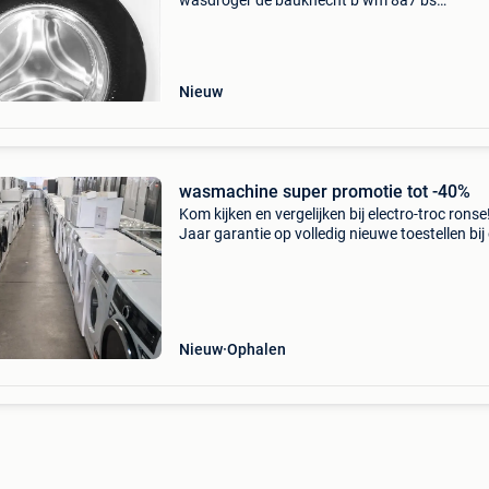
wasdroger de bauknecht b wm 8a7 bs
wasmachine is een energiezuinige en krachtig
wasmachine met 8 kg capaciteit. Dankzij de
inverter motor, stoomfunctie en sl
Nieuw
wasmachine super promotie tot -40%
Kom kijken en vergelijken bij electro-troc ronse
Jaar garantie op volledig nieuwe toestellen bij
vindt u géén gereviseerde toestellen, maar voll
nieuwe producten, direct uit de doos! Wij bi
Nieuw
Ophalen