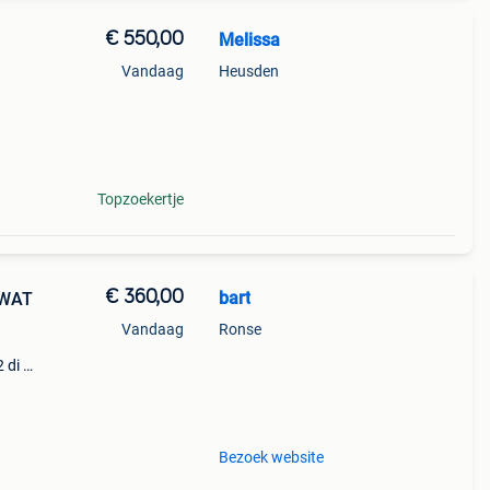
€ 550,00
Melissa
Vandaag
Heusden
Topzoekertje
€ 360,00
bart
 WAT
Vandaag
Ronse
 di n
6 kg
kken
Bezoek website