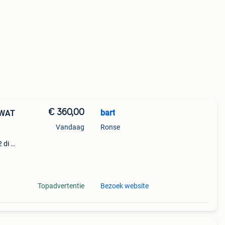
€ 360,00
bart
 WAT
Vandaag
Ronse
 di n
6 kg
kken
Topadvertentie
Bezoek website