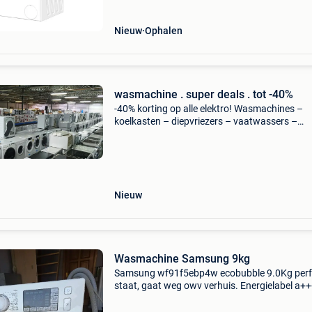
Nieuw
Ophalen
wasmachine . super deals . tot -40%
-40% korting op alle elektro! Wasmachines –
koelkasten – diepvriezers – vaatwassers –
droogkasten – ovens – enz... Inbouwtoestelle
koelkast, oven, combi-oven, vaatwasser, dam
– ook -40%! Volledi
Nieuw
Wasmachine Samsung 9kg
Samsung wf91f5ebp4w ecobubble 9.0Kg perf
staat, gaat weg owv verhuis. Energielabel a+
te halen in sint job