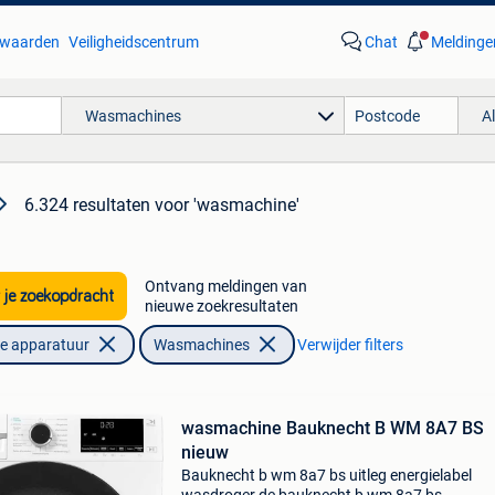
waarden
Veiligheidscentrum
Chat
Meldinge
Wasmachines
A
6.324 resultaten
voor 'wasmachine'
Ontvang meldingen van
 je zoekopdracht
nieuwe zoekresultaten
he apparatuur
Wasmachines
Verwijder filters
wasmachine Bauknecht B WM 8A7 BS
nieuw
Bauknecht b wm 8a7 bs uitleg energielabel