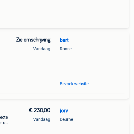
Zie omschrijving
bart
Vandaag
Ronse
n:
pkap
Bezoek website
€ 230,00
jorv
ecte
Vandaag
Deurne
++ op