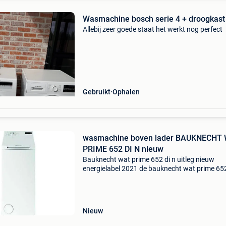
Wasmachine bosch serie 4 + droogkast
Allebij zeer goede staat het werkt nog perfect
Gebruikt
Ophalen
wasmachine boven lader BAUKNECHT
PRIME 652 DI N nieuw
Bauknecht wat prime 652 di n uitleg nieuw
energielabel 2021 de bauknecht wat prime 652
wasmachine is een compacte bovenlader met 
capaciteit en energieklasse d. Dankzij anti-vle
technolog
Nieuw