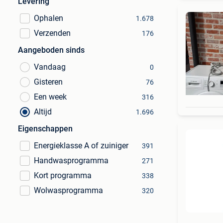
Levering
Ophalen
1.678
Verzenden
176
Aangeboden sinds
Vandaag
0
Gisteren
76
Een week
316
Altijd
1.696
Eigenschappen
Energieklasse A of zuiniger
391
Handwasprogramma
271
Kort programma
338
Wolwasprogramma
320