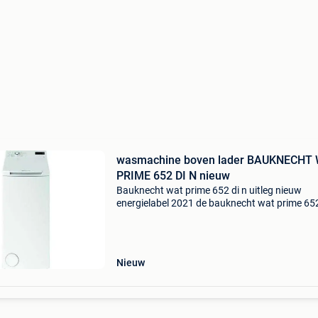
wasmachine boven lader BAUKNECHT
PRIME 652 DI N nieuw
Bauknecht wat prime 652 di n uitleg nieuw
energielabel 2021 de bauknecht wat prime 652
wasmachine is een compacte bovenlader met 
capaciteit en energieklasse d. Dankzij anti-vle
technolog
Nieuw