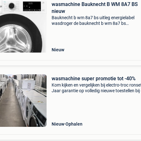
wasmachine Bauknecht B WM 8A7 BS
nieuw
Bauknecht b wm 8a7 bs uitleg energielabel
wasdroger de bauknecht b wm 8a7 bs
wasmachine is een energiezuinige en krachtig
wasmachine met 8 kg capaciteit. Dankzij de
inverter motor, stoomfunctie en sl
Nieuw
wasmachine super promotie tot -40%
Kom kijken en vergelijken bij electro-troc ronse
Jaar garantie op volledig nieuwe toestellen bij
vindt u géén gereviseerde toestellen, maar voll
nieuwe producten, direct uit de doos! Wij bi
Nieuw
Ophalen