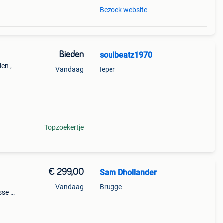
Bezoek website
Bieden
soulbeatz1970
en ,
Vandaag
Ieper
eide
!!!
Topzoekertje
€ 299,00
Sam Dhollander
Vandaag
Brugge
sse a-