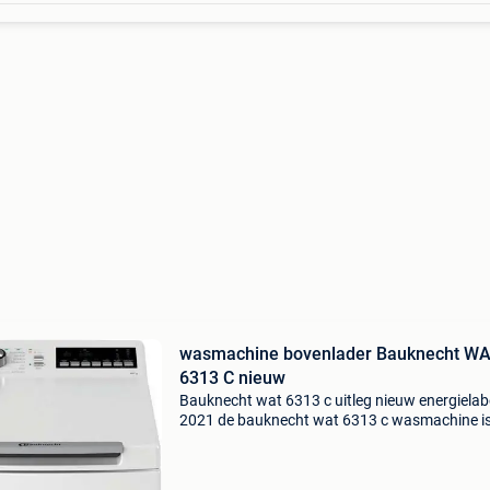
wasmachine bovenlader Bauknecht W
6313 C nieuw
Bauknecht wat 6313 c uitleg nieuw energielab
2021 de bauknecht wat 6313 c wasmachine is
compacte bovenlader met 6 kg capaciteit en
energieklasse c. Dankzij slimme functies zoals 
vlekken en