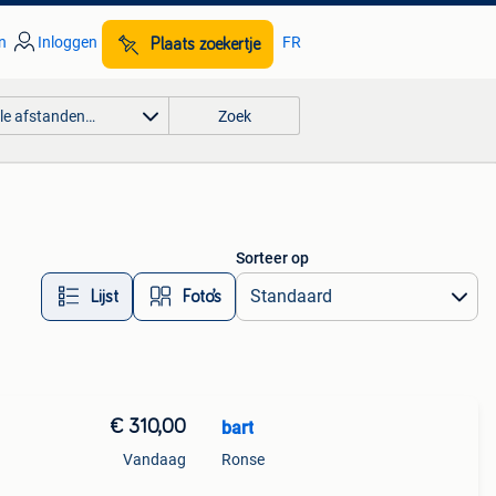
n
Inloggen
FR
Plaats zoekertje
lle afstanden…
Zoek
Sorteer op
Lijst
Foto’s
€ 310,00
bart
Vandaag
Ronse