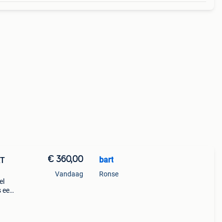
€ 360,00
bart
AT
Vandaag
Ronse
el
 een
anti-