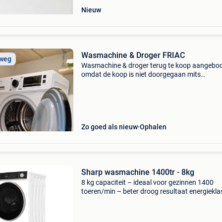
Nieuw
Wasmachine & Droger FRIAC
 weg
Wasmachine & droger terug te koop aangebod
omdat de koop is niet doorgegaan mits
onverwachte omstandigheden 300euro voor b
18 maanden oud beide toestellen geen schade
Ophalen te ieper!
Zo goed als nieuw
Ophalen
Sharp wasmachine 1400tr - 8kg
8 kg capaciteit – ideaal voor gezinnen 1400
toeren/min – beter droog resultaat energiekla
20% – extra zuinig stoomfunctie – frissere &
hygiënischere was snelle wasprogramma’s &
kinderbeve