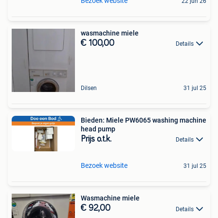
Bezoek website
22 jun 26
wasmachine miele
€ 100,00
Details
Dilsen
31 jul 25
Bieden: Miele PW6065 washing machine
head pump
Prijs o.t.k.
Details
Bezoek website
31 jul 25
Wasmachine miele
€ 92,00
Details