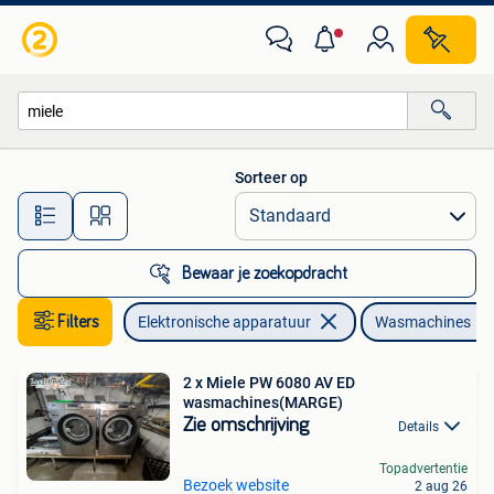
Wasmachines
Sorteer op
Alle afstanden…
Bewaar je zoekopdracht
Filters
Elektronische apparatuur
Wasmachines
2 x Miele PW 6080 AV ED
wasmachines(MARGE)
Zie omschrijving
Details
Topadvertentie
Bezoek website
2 aug 26