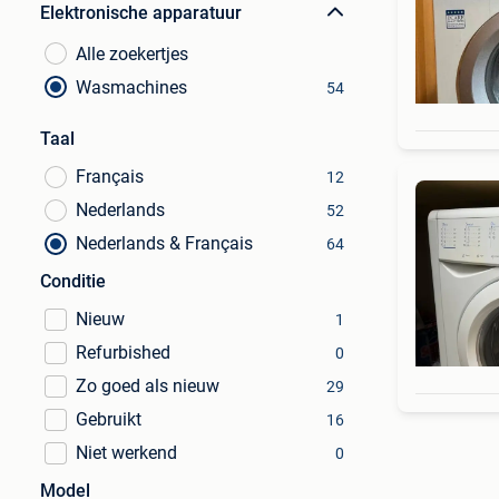
Elektronische apparatuur
Alle zoekertjes
Wasmachines
54
Taal
Français
12
Nederlands
52
Nederlands & Français
64
Conditie
Nieuw
1
Refurbished
0
Zo goed als nieuw
29
Gebruikt
16
Niet werkend
0
Model