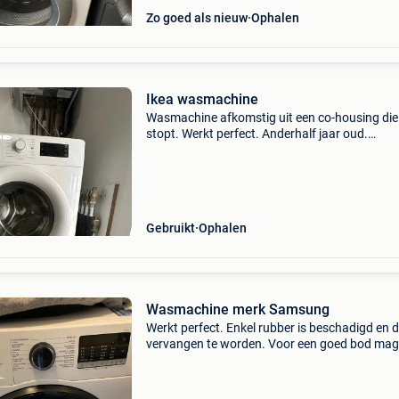
Zo goed als nieuw
Ophalen
Ikea wasmachine
Wasmachine afkomstig uit een co-housing die
stopt. Werkt perfect. Anderhalf jaar oud.
Aankoopprijs 349€ op te halen in gent in het l
weekend van augustus.
Gebruikt
Ophalen
Wasmachine merk Samsung
Werkt perfect. Enkel rubber is beschadigd en d
vervangen te worden. Voor een goed bod mag 
weg. Enkel zelf ophalen. Leveren niet mogelijk