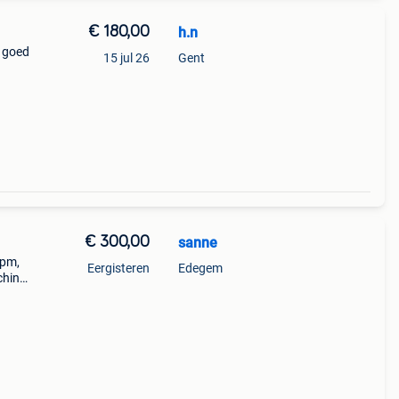
€ 180,00
h.n
 goed
15 jul 26
Gent
€ 300,00
sanne
rpm,
Eergisteren
Edegem
chine