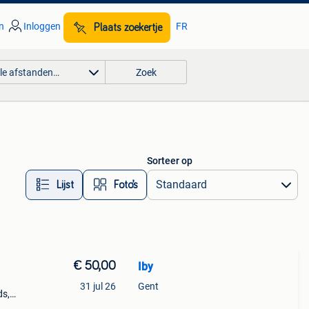
n
Inloggen
FR
Plaats zoekertje
lle afstanden…
Zoek
Sorteer op
Lijst
Foto’s
€ 50,00
Iby
31 jul 26
Gent
ds,