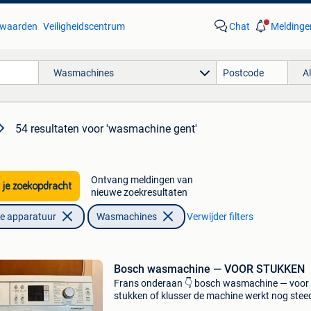
waarden
Veiligheidscentrum
Chat
Meldinge
Wasmachines
A
54 resultaten
voor 'wasmachine gent'
Ontvang meldingen van
 je zoekopdracht
nieuwe zoekresultaten
he apparatuur
Wasmachines
Verwijder filters
Bosch wasmachine — VOOR STUKKEN
Frans onderaan 👇 bosch wasmachine — voor
stukken of klusser de machine werkt nog stee
maar maakt lawaai tijdens het centrifugeren.