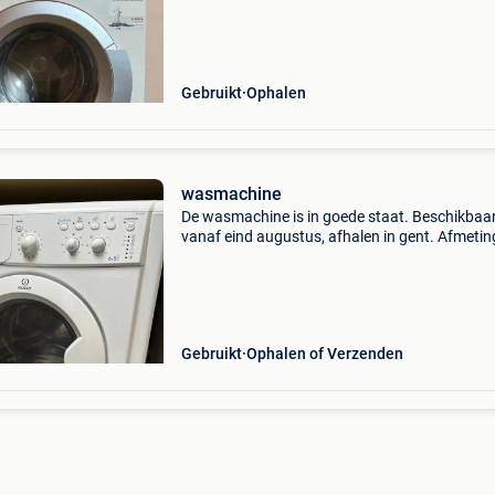
Geschikt voor onderdelen of voor iemand die
handig is en wil repa
Gebruikt
Ophalen
wasmachine
De wasmachine is in goede staat. Beschikbaa
vanaf eind augustus, afhalen in gent. Afmetin
breedte 61 cm, hoogte 84 cm, diepte 50 cm.
Gebruikt
Ophalen of Verzenden