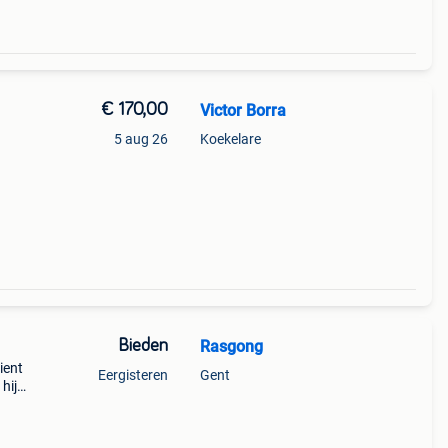
€ 170,00
Victor Borra
5 aug 26
Koekelare
aatste
Bieden
Rasgong
ient
Eergisteren
Gent
hij