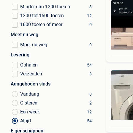
Minder dan 1200 toeren
3
1200 tot 1600 toeren
12
1600 toeren of meer
0
Moet nu weg
Moet nu weg
0
Levering
Ophalen
54
Verzenden
8
Aangeboden sinds
Vandaag
0
Gisteren
2
Een week
12
Altijd
54
Eigenschappen