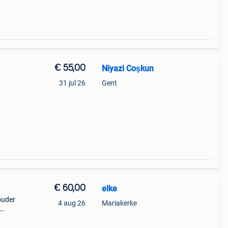
€ 55,00
Niyazi Coşkun
31 jul 26
Gent
€ 60,00
elke
ouder
4 aug 26
Mariakerke