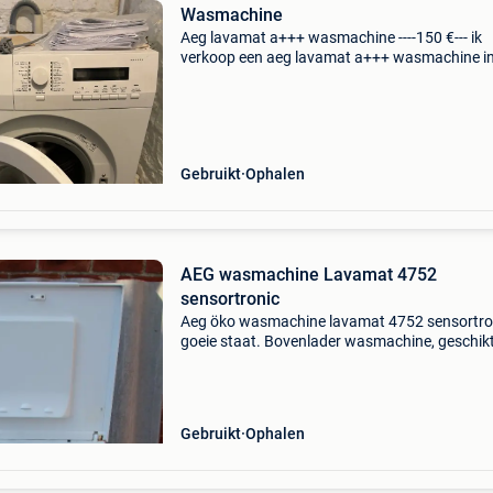
Wasmachine
Aeg lavamat a+++ wasmachine ----150 €--- ik
verkoop een aeg lavamat a+++ wasmachine i
perfecte staat. De machine is betrouwbaar, s
en klaar voor gebruik. ✅ Merk: aeg lavamat 
energieklass
Gebruikt
Ophalen
AEG wasmachine Lavamat 4752
sensortronic
Aeg öko wasmachine lavamat 4752 sensortron
goeie staat. Bovenlader wasmachine, geschik
kleinere ruimtes, gezien de afmetingen. Afmet
d x b x h - 60 x 45 x 89 cm. Breedte is inderda
Gebruikt
Ophalen