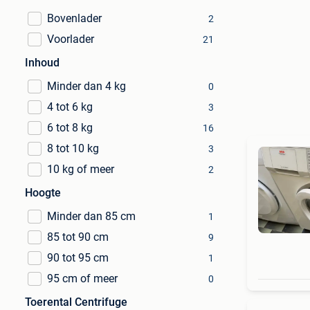
Bovenlader
2
Voorlader
21
Inhoud
Minder dan 4 kg
0
4 tot 6 kg
3
6 tot 8 kg
16
8 tot 10 kg
3
10 kg of meer
2
Hoogte
Minder dan 85 cm
1
85 tot 90 cm
9
90 tot 95 cm
1
95 cm of meer
0
Toerental Centrifuge