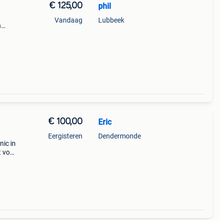
€ 125,00
phil
Vandaag
Lubbeek
n
choon
✅
€ 100,00
Eric
Eergisteren
Dendermonde
ic in
t voor
ingen:
ad