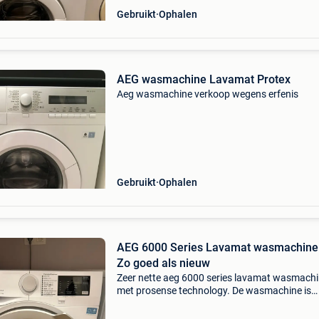
Gebruikt
Ophalen
AEG wasmachine Lavamat Protex
Aeg wasmachine verkoop wegens erfenis
Gebruikt
Ophalen
AEG 6000 Series Lavamat wasmachine
Zo goed als nieuw
Zeer nette aeg 6000 series lavamat wasmach
met prosense technology. De wasmachine is
slechts 1 jaar oud, verkeert in zo goed als nie
staat en wordt verkocht wegens scheiding.