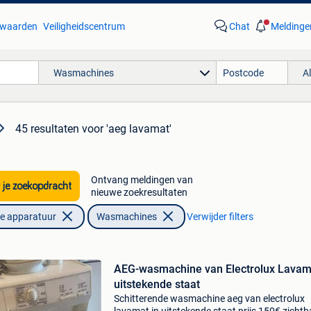
waarden
Veiligheidscentrum
Chat
Meldinge
Wasmachines
A
45 resultaten
voor 'aeg lavamat'
Ontvang meldingen van
 je zoekopdracht
nieuwe zoekresultaten
he apparatuur
Wasmachines
Verwijder filters
AEG-wasmachine van Electrolux Lavam
uitstekende staat
Schitterende wasmachine aeg van electrolux