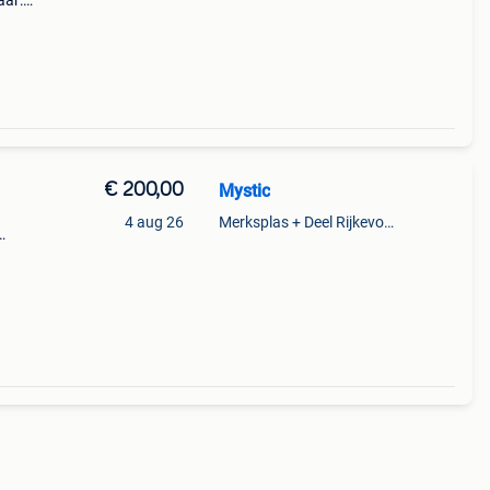
aar:
€ 200,00
Mystic
4 aug 26
Merksplas + Deel Rijkevorsel
eg