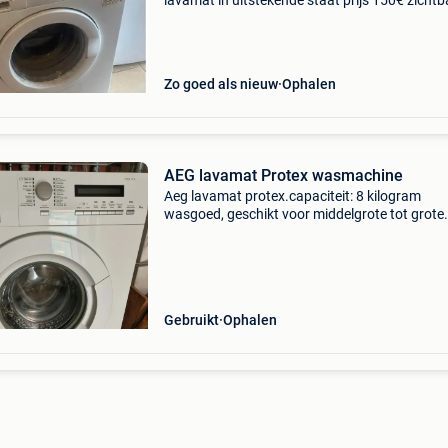
lavamat in uitstekende staat prijs 150€ zichtb
het is mogelijk contante betaling bij opname
Zo goed als nieuw
Ophalen
AEG lavamat Protex wasmachine
Aeg lavamat protex.capaciteit: 8 kilogram
wasgoed, geschikt voor middelgrote tot grote
huishoudens. De wasmachine werkt prima, w
wegens samenwonen en dus 2 machines.
Gebruikt
Ophalen