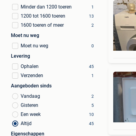
Minder dan 1200 toeren
1
1200 tot 1600 toeren
13
1600 toeren of meer
2
Moet nu weg
Moet nu weg
0
Levering
Ophalen
45
Verzenden
1
Aangeboden sinds
Vandaag
2
Gisteren
5
Een week
10
Altijd
45
Eigenschappen