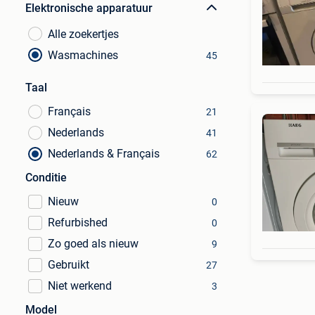
Elektronische apparatuur
Alle zoekertjes
Wasmachines
45
Taal
Français
21
Nederlands
41
Nederlands & Français
62
Conditie
Nieuw
0
Refurbished
0
Zo goed als nieuw
9
Gebruikt
27
Niet werkend
3
Model