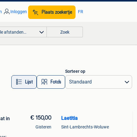
n
Inloggen
FR
Plaats zoekertje
lle afstanden…
Zoek
Sorteer op
Lijst
Foto’s
€ 150,00
Laetitia
at in
Gisteren
Sint-Lambrechts-Woluwe