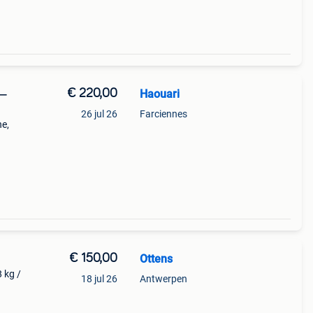
€ 220,00
Haouari
 —
26 jul 26
Farciennes
e,
toen,
,
€ 150,00
Ottens
 kg /
18 jul 26
Antwerpen