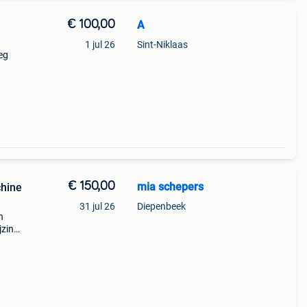
€ 100,00
A
1 jul 26
Sint-Niklaas
eg
€ 150,00
mia schepers
31 jul 26
Diepenbeek
n
jzing
n