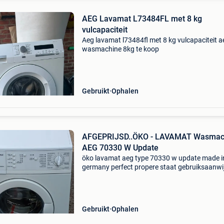
AEG Lavamat L73484FL met 8 kg
vulcapaciteit
Aeg lavamat l73484fl met 8 kg vulcapaciteit a
wasmachine 8kg te koop
Gebruikt
Ophalen
AFGEPRIJSD..ÖKO - LAVAMAT Wasmachine
AEG 70330 W Update
öko lavamat aeg type 70330 w update made i
germany perfect propere staat gebruiksaanwi
bijgeleverd mag weg door renovatie ophalen i
kuringen/hasselt vaste opruimprijs... 150€
Gebruikt
Ophalen