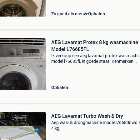
Specificaties: merk
Zo goed als nieuw
Ophalen
AEG Lavamat Protex 8 kg wasmachine
Model L76685FL
Ik verkoop een aeg lavamat protex wasmachin
model l76685fl, in goede staat. Kenmerken:
capaciteit: 8 kg talrijke programma&#39;s: ka
synthetisch materiaal, wol, wol, delicaat, jeans
dekbed
Ophalen
AEG Lavamat Turbo Wash & Dry
Aeg was- & droogmachine model l76680nwd 8
4 kg