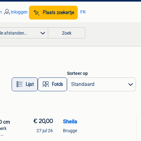
n
Inloggen
FR
Plaats zoekertje
lle afstanden…
Zoek
Sorteer op
Lijst
Foto’s
€ 20,00
Sheila
90 cm
merk
27 jul 26
Brugge
.