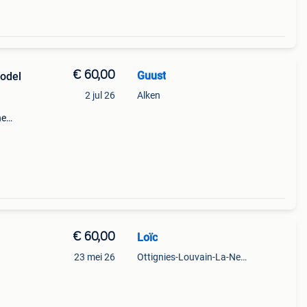
€ 60,00
Guust
model
2 jul 26
Alken
he
ing
€ 60,00
Loïc
23 mei 26
Ottignies-Louvain-La-Neuve
cm