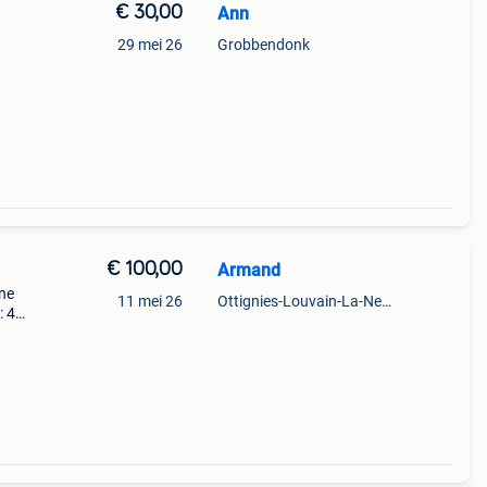
€ 30,00
Ann
29 mei 26
Grobbendonk
€ 100,00
Armand
ne
11 mei 26
Ottignies-Louvain-La-Neuve
: 4
al
 5 cm