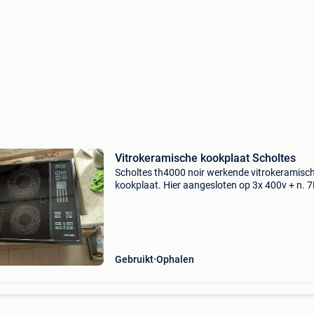
Vitrokeramische kookplaat Scholtes
Scholtes th4000 noir werkende vitrokeramisc
kookplaat. Hier aangesloten op 3x 400v + n. 
opening gat in keukenblad 75cm lengte 49cm
breedte kookplaat zelf 77cm lengte op 51cm
breedte. Gemakkelijk
Gebruikt
Ophalen