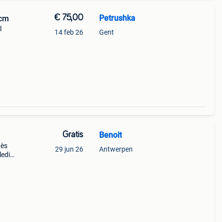
€ 75,00
Petrushka
0cm
l
14 feb 26
Gent
Gratis
Benoit
tès
29 jun 26
Antwerpen
ledig
ng