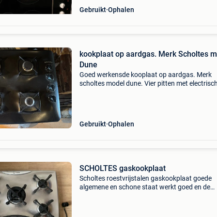
Gebruikt
Ophalen
kookplaat op aardgas. Merk Scholtes 
Dune
Goed werkensde kooplaat op aardgas. Merk
scholtes model dune. Vier pitten met electrisc
aansteking van de vlam. Met inox flexaansluit
40cm en afsluitkraan ½”. Een foto vermeldt de
warmte afgifte
Gebruikt
Ophalen
SCHOLTES gaskookplaat
Scholtes roestvrijstalen gaskookplaat goede
algemene en schone staat werkt goed en de
elektrische piezo heeft ook 5 gasbranders
afmetingen (ingebouwd gedeelte): lengte: 50 
breedte: 47 cm breedte: 4