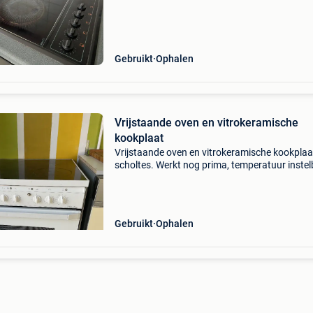
onderhouden. Mag weg wegens aankoop nie
keuken. Af te halen
Gebruikt
Ophalen
Vrijstaande oven en vitrokeramische
kookplaat
Vrijstaande oven en vitrokeramische kookplaa
scholtes. Werkt nog prima, temperatuur inste
van 60° tot 270°c. Met grilstand. Hetelucht. 2
Bakplaten en rooster inbegrepen.
Gebruikt
Ophalen