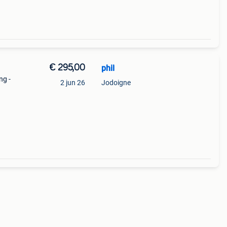
€ 295,00
phil
ng -
2 jun 26
Jodoigne