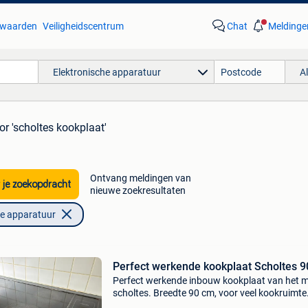
waarden
Veiligheidscentrum
Chat
Meldinge
Elektronische apparatuur
A
or 'scholtes kookplaat'
Ontvang meldingen van
 je zoekopdracht
nieuwe zoekresultaten
he apparatuur
Perfect werkende kookplaat Scholtes 
Perfect werkende inbouw kookplaat van het 
scholtes. Breedte 90 cm, voor veel kookruimte
Heeft gebruikssporen, maar is altijd proper