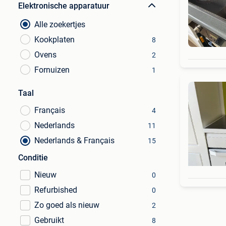
Elektronische apparatuur
Alle zoekertjes
Kookplaten
8
Ovens
2
Fornuizen
1
Taal
Français
4
Nederlands
11
Nederlands & Français
15
Conditie
Nieuw
0
Refurbished
0
Zo goed als nieuw
2
Gebruikt
8