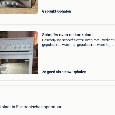
Gebruikt
Ophalen
Scholtès oven en kookplaat
Beschrijving scholtès c226 oven met: -verlichti
gepulseerde warmte, -gepulseerde warmte, -
pyrolyse-reiniging, -spindeldraaiing, -grill en
kookplaat, -onderste lade voor accessoires, -
onderste lade
Zo goed als nieuw
Ophalen
kplaat in Elektronische apparatuur