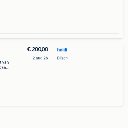
uwe
€ 200,00
heidi
2 aug 26
Bilzen
t van
lbaar