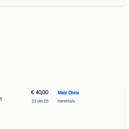
€ 40,00
Meir Chris
 5
23 okt 25
Herentals