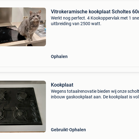
Vitrokeramische kookplaat Scholtes 6
Werkt nog perfect. 4 Kookoppervlak met 1 sne
uitbreiding van 2500 watt.
Ophalen
Kookplaat
Wegens totaalrenovatie bieden wij onze schol
inbouw gaskookplaat aan. De kookplaat is vol
functioneel en werd tot de demontage van de
keuken dagelijks gebruikt. Ideaal als vervangi
van een b
Gebruikt
Ophalen