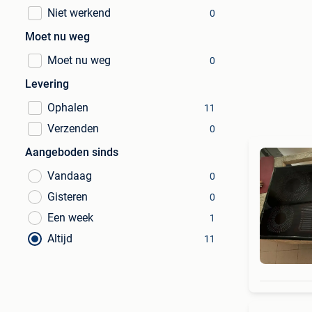
Niet werkend
0
Moet nu weg
Moet nu weg
0
Levering
Ophalen
11
Verzenden
0
Aangeboden sinds
Vandaag
0
Gisteren
0
Een week
1
Altijd
11