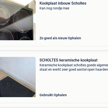
Kookplaat inbouw Scholtes
Kan nog rondje mee
Zo goed als nieuw
Ophalen
SCHOLTES keramische kookplaat
Keramische kookplaat scholtes goede algeme
staat en werkt zeer goed aantal open haarden
vermogensregeling met een roterend wiel aant
vermogensniveaus: 12 nisafmetingen: hoogte:
breedte: 55
Gebruikt
Ophalen