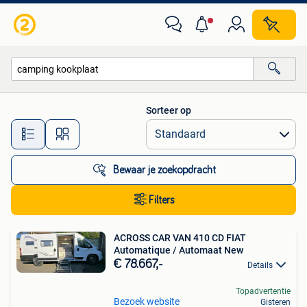
Alle categorieën…
Sorteer op
Alle afstanden…
Bewaar je zoekopdracht
Filters
ACROSS CAR VAN 410 CD FIAT
Automatique / Automaat New
€ 78.667,-
Details
Topadvertentie
Bezoek website
Gisteren