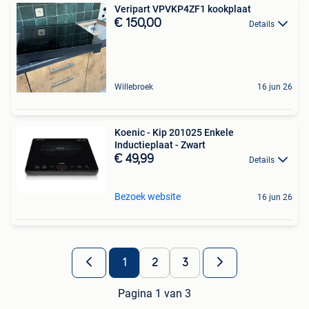
Veripart VPVKP4ZF1 kookplaat
€ 150,00
Details
Willebroek
16 jun 26
Koenic - Kip 201025 Enkele
Inductieplaat - Zwart
€ 49,99
Details
Bezoek website
16 jun 26
1
2
3
Pagina 1 van 3