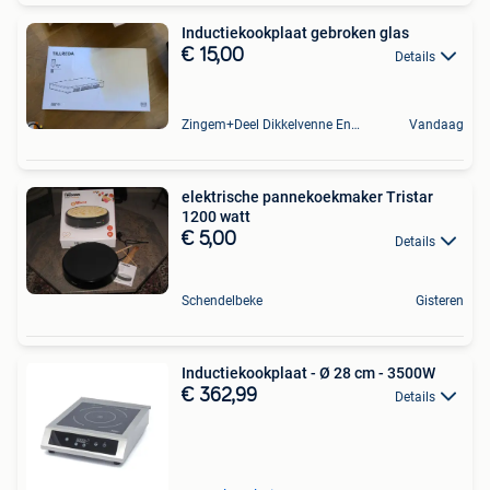
Inductiekookplaat gebroken glas
€ 15,00
Details
Zingem+Deel Dikkelvenne En Nederzwalm-Hermelgem
Vandaag
elektrische pannekoekmaker Tristar
1200 watt
€ 5,00
Details
Schendelbeke
Gisteren
Inductiekookplaat - Ø 28 cm - 3500W
€ 362,99
Details