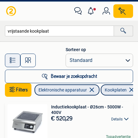
Kookplaten
Sorteer op
Alle afstanden…
Bewaar je zoekopdracht
Filters
Elektronische apparatuur
Kookplaten
Inductiekookplaat - Ø26cm - 5000W -
400V
€ 520,29
Details
Topadvertentie