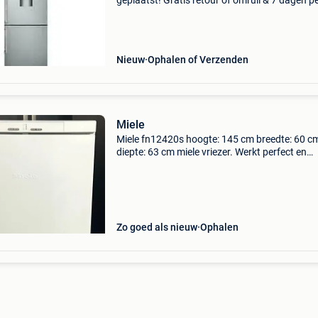
geplaatst! Gratis retour of omruil & 7 dagen p
week open . Tweedehands, gebruikt, nieuw,
toonzaalmodellen, schademodel, topmerken, o
koel
Nieuw
Ophalen of Verzenden
Miele
Miele fn12420s hoogte: 145 cm breedte: 60 c
diepte: 63 cm miele vriezer. Werkt perfect en
verkeert in uitstekende staat.
Zo goed als nieuw
Ophalen