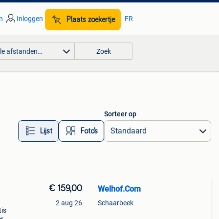
n
Inloggen
FR
Plaats zoekertje
lle afstanden…
Zoek
Sorteer op
Lijst
Foto’s
€ 159,00
Welhof.Com
2 aug 26
Schaarbeek
tis