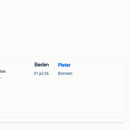
Bieden
Pieter
nten
31 jul 26
Bornem