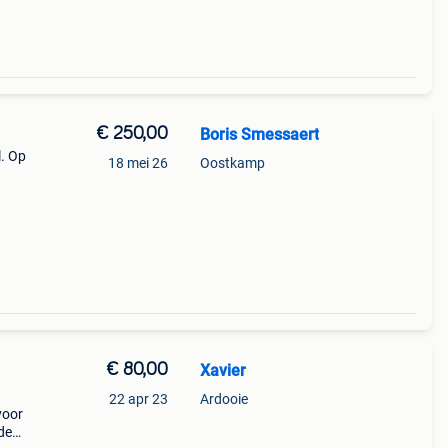
€ 250,00
Boris Smessaert
l. Op
18 mei 26
Oostkamp
€ 80,00
Xavier
22 apr 23
Ardooie
voor
de