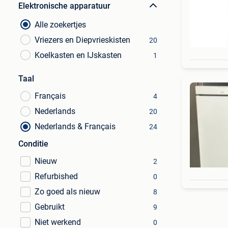
Elektronische apparatuur
Alle zoekertjes
Vriezers en Diepvrieskisten
20
Koelkasten en IJskasten
1
Taal
Français
4
Nederlands
20
Nederlands & Français
24
Conditie
Nieuw
2
Refurbished
0
Zo goed als nieuw
8
Gebruikt
9
Niet werkend
0