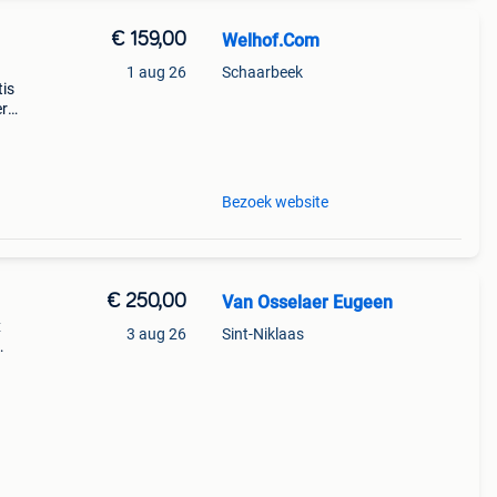
€ 159,00
Welhof.Com
1 aug 26
Schaarbeek
tis
er
utlet
Bezoek website
€ 250,00
Van Osselaer Eugeen
x
3 aug 26
Sint-Niklaas
rost.
val.