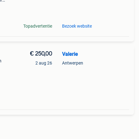
er
utlet
Topadvertentie
Bezoek website
€ 250,00
Valerie
m
2 aug 26
Antwerpen