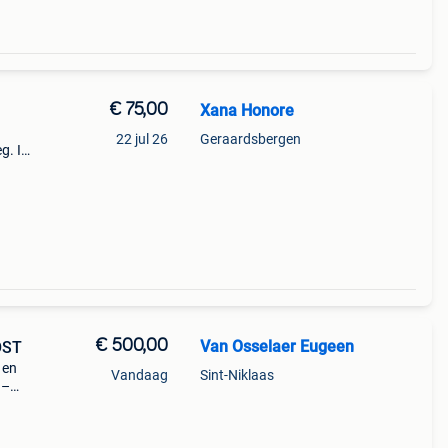
€ 75,00
Xana Honore
22 jul 26
Geraardsbergen
g. Is
€ 500,00
Van Osselaer Eugeen
OST
 en
Vandaag
Sint-Niklaas
 –
eg
25 Cm