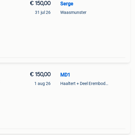
€ 150,00
Serge
31 jul 26
Waasmunster
€ 150,00
MD1
t
1 aug 26
Haaltert + Deel Erembodegem