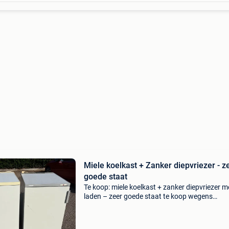
Miele koelkast + Zanker diepvriezer - z
goede staat
Te koop: miele koelkast + zanker diepvriezer m
laden – zeer goede staat te koop wegens
overbodig: 🔹 links: miele koelkast met klein
diepvriesvak. Betrouwbare kwaliteitskoelkast,
werkt perfect 🔹