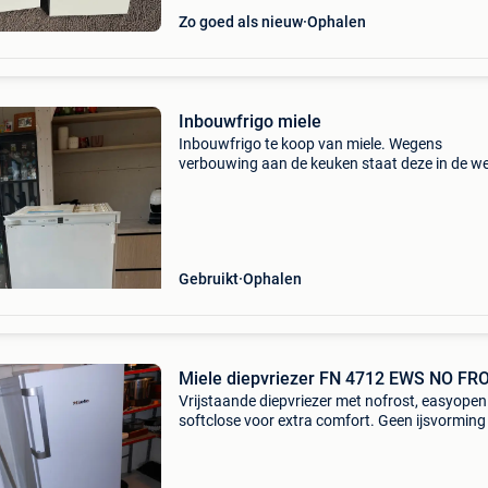
Zo goed als nieuw
Ophalen
Inbouwfrigo miele
Inbouwfrigo te koop van miele. Wegens
verbouwing aan de keuken staat deze in de we
nog in degelijke en propere staat! Met klein
vriesvakje
Gebruikt
Ophalen
Miele diepvriezer FN 4712 EWS NO FR
Vrijstaande diepvriezer met nofrost, easyopen
softclose voor extra comfort. Geen ijsvorming
nooit meer ontdooien dankzij nofrost moet w
wegens sterfgeval. Minder dan 2 jaar oud. 1
hoog