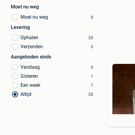
Moet nu weg
Moet nu weg
0
Levering
Ophalen
20
Verzenden
3
Aangeboden sinds
Vandaag
0
Gisteren
1
Een week
7
Altijd
20