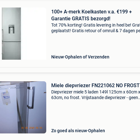
100+ A-merk Koelkasten v.a. €199 +
Garantie GRATIS bezorgd!
Tot 70% korting! Gratis levering in heel be! Gra
geplaatst! Gratis retour of omruil & 7 dagen p
week open . Tweedehands, gebruikt, nieuw,
toonzaalmodellen, schademodel, topmerken, o
koel
Nieuw
Ophalen of Verzenden
Miele diepvriezer FN221062 NO FROST
Diepvriezer miele 5 laden 149l 125cm x 60cm 
63cm, no frost. Vrijstaande diepvriezer - geen
ijsvorming – nooit meer ontdooien dankzij nof
Ongeveer 5jaar oud. Moet weg wegens sterfge
Zo goed als nieuw
Ophalen