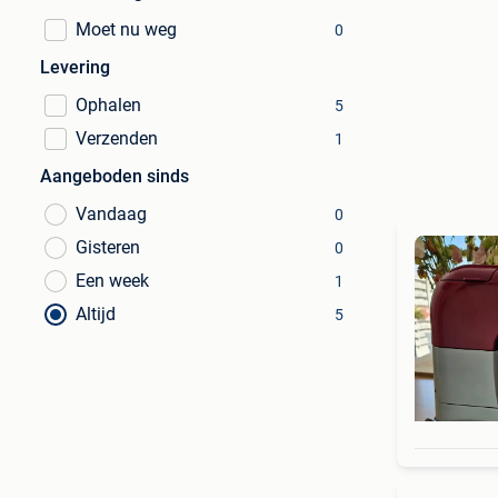
Moet nu weg
0
Levering
Ophalen
5
Verzenden
1
Aangeboden sinds
Vandaag
0
Gisteren
0
Een week
1
Altijd
5