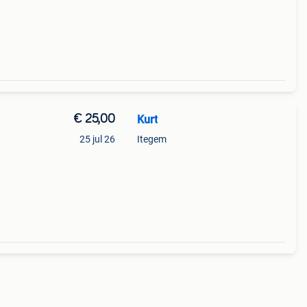
€ 25,00
Kurt
25 jul 26
Itegem