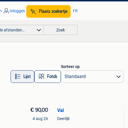
n
Inloggen
FR
Plaats zoekertje
lle afstanden…
Zoek
Sorteer op
Lijst
Foto’s
€ 90,00
Val
4 aug 26
Deerlijk