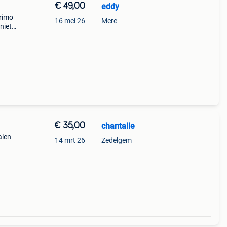
€ 49,00
eddy
primo
16 mei 26
Mere
niet
-mere
€ 35,00
chantalle
alen
14 mrt 26
Zedelgem