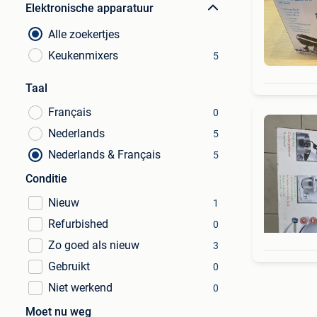
Elektronische apparatuur
Alle zoekertjes
Keukenmixers
5
Taal
Français
0
Nederlands
5
Nederlands & Français
5
Conditie
Nieuw
1
Refurbished
0
Zo goed als nieuw
3
Gebruikt
0
Niet werkend
0
Moet nu weg