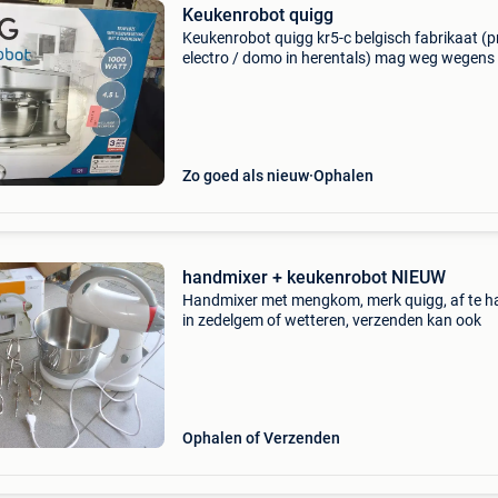
Keukenrobot quigg
Keukenrobot quigg kr5-c belgisch fabrikaat (
electro / domo in herentals) mag weg wegens 
meer gebruikt bij voorkeur op te halen in erpe
of verzending via bpost
Zo goed als nieuw
Ophalen
handmixer + keukenrobot NIEUW
Handmixer met mengkom, merk quigg, af te h
in zedelgem of wetteren, verzenden kan ook
Ophalen of Verzenden