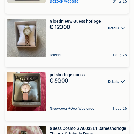
Bezoek website
31 jul 26
Gloednieuw Guess horloge
€ 120,00
Details
Brussel
1 aug 26
polshorloge guess
€ 80,00
Details
Nieuwpoort+Deel Westende
1 aug 26
Guess Cosmo GW0033L1 Dameshorloge
Zilver + Originele Doos