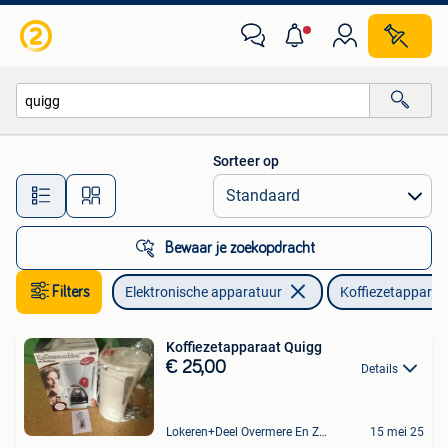
Koffiezetapparaten
Sorteer op
Alle afstanden…
Bewaar je zoekopdracht
Filters
Elektronische apparatuur
Koffiezetapparat
Koffiezetapparaat Quigg
€ 25,00
Details
Lokeren+Deel Overmere En Zele
15 mei 25