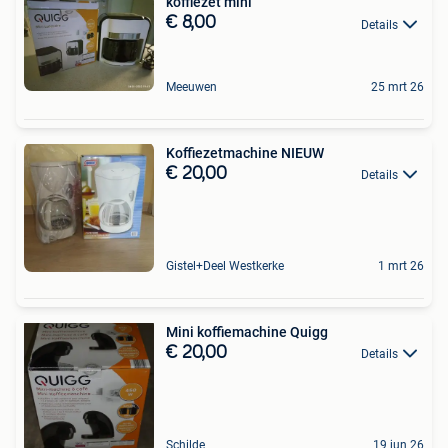
koffiezet mini
€ 8,00
Details
Meeuwen
25 mrt 26
Koffiezetmachine NIEUW
€ 20,00
Details
Gistel+Deel Westkerke
1 mrt 26
Mini koffiemachine Quigg
€ 20,00
Details
Schilde
19 jun 26