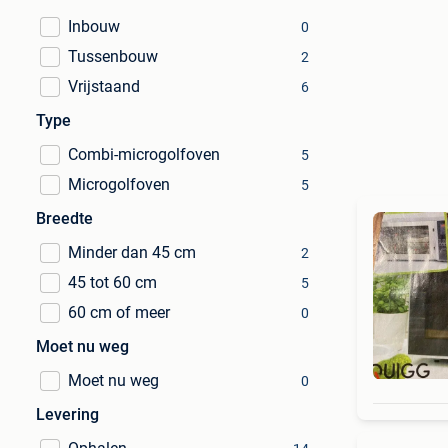
Inbouw
0
Tussenbouw
2
Vrijstaand
6
Type
Combi-microgolfoven
5
Microgolfoven
5
Breedte
Minder dan 45 cm
2
45 tot 60 cm
5
60 cm of meer
0
Moet nu weg
Moet nu weg
0
Levering