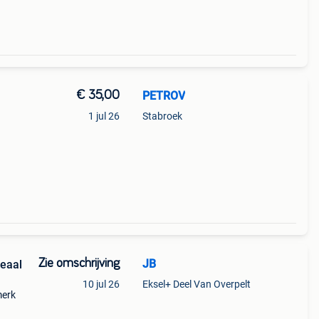
€ 35,00
PETROV
1 jul 26
Stabroek
Zie omschrijving
JB
deaal
10 jul 26
Eksel+ Deel Van Overpelt
merk