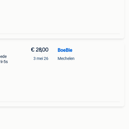
t ver
€ 28,00
BoeBie
oede
3 mei 26
Mechelen
ii-5s