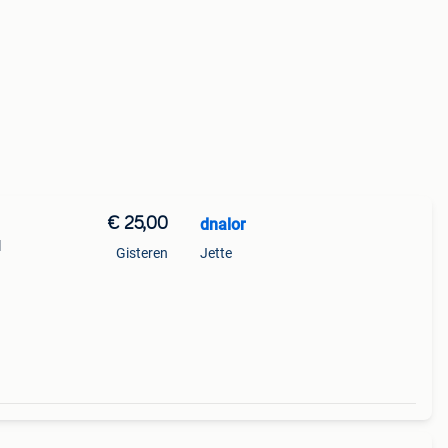
€ 25,00
dnalor
l
Gisteren
Jette
l
r 10