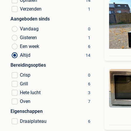
Ophalen
14
Verzenden
1
Aangeboden sinds
Vandaag
0
Gisteren
1
Een week
6
Altijd
14
Bereidingsopties
Crisp
0
Grill
6
Hete lucht
3
Oven
7
Eigenschappen
Draaiplateau
6