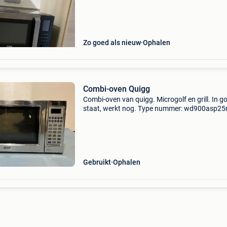
een grondige poetsbeurt gebruiken. Buitenkan
Zo goed als nieuw
Ophalen
Combi-oven Quigg
Combi-oven van quigg. Microgolf en grill. In g
staat, werkt nog. Type nummer: wd900asp25r
Gebruikt
Ophalen