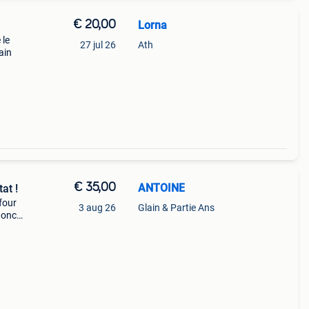
€ 20,00
Lorna
 le
27 jul 26
Ath
ain
€ 35,00
ANTOINE
at !
four
3 aug 26
Glain & Partie Ans
donc
rcher
ns