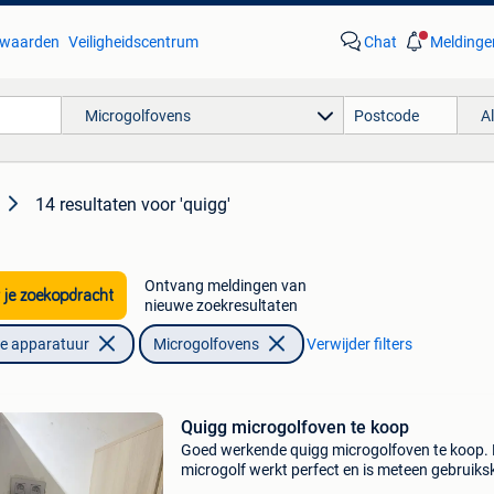
waarden
Veiligheidscentrum
Chat
Meldinge
Microgolfovens
A
14 resultaten
voor 'quigg'
Ontvang meldingen van
 je zoekopdracht
nieuwe zoekresultaten
he apparatuur
Microgolfovens
Verwijder filters
Quigg microgolfoven te koop
Goed werkende quigg microgolfoven te koop.
microgolf werkt perfect en is meteen gebruiksk
Zoals op de foto’s te zien is, kan de binnenkan