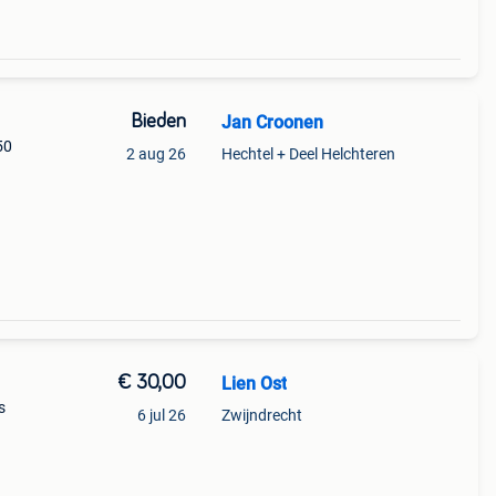
Bieden
Jan Croonen
50
2 aug 26
Hechtel + Deel Helchteren
€ 30,00
Lien Ost
s
6 jul 26
Zwijndrecht