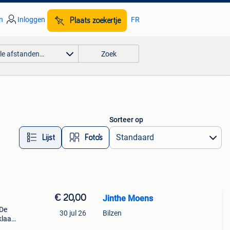
n
Inloggen
FR
Plaats zoekertje
lle afstanden…
Zoek
Sorteer op
Lijst
Foto’s
€ 20,00
Jinthe Moens
 De
30 jul 26
Bilzen
laar.
t nog