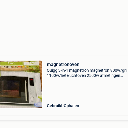
magnetronoven
Quigg 3-in-1 magnetron magnetron 900w/gril
1100w/heteluchtoven 2500w afmetingen
52x51x33 inhoud 30l 31,5 cm glazen draaitafe
31,5 cm glazen draaitafel 95 min digitale time
verschillende kookprog
Gebruikt
Ophalen