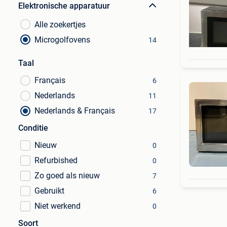
Elektronische apparatuur
Alle zoekertjes
Microgolfovens
14
Taal
Français
6
Nederlands
11
Nederlands & Français
17
Conditie
Nieuw
0
Refurbished
0
Zo goed als nieuw
7
Gebruikt
6
Niet werkend
0
Soort