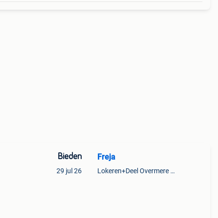
Bieden
Freja
29 jul 26
Lokeren+Deel Overmere En Zele