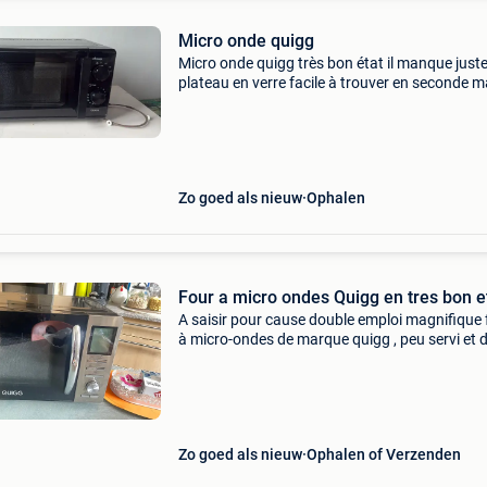
Micro onde quigg
Micro onde quigg très bon état il manque juste
plateau en verre facile à trouver en seconde m
Zo goed als nieuw
Ophalen
Four a micro ondes Quigg en tres bon et
A saisir pour cause double emploi magnifique 
à micro-ondes de marque quigg , peu servi et 
en parfait état de fonctionnement à venir che
à herstal au rdc d&#39;une maison propre sa
Zo goed als nieuw
Ophalen of Verzenden