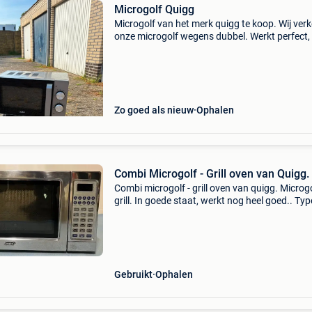
Microgolf Quigg
Microgolf van het merk quigg te koop. Wij ver
onze microgolf wegens dubbel. Werkt perfect, a
goed onderhouden en netjes proper gemaakt.
Heeft een ontdooifunctie. Ook handig voor op 
Opha
Zo goed als nieuw
Ophalen
Combi Microgolf - Grill oven van Quigg.
Combi microgolf - grill oven van quigg. Microg
grill. In goede staat, werkt nog heel goed.. Typ
nummer: wd900asp25rii-5s prijs : 20€.
Gebruikt
Ophalen