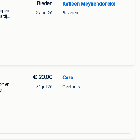
Bieden
Katleen Meynendonckx
kopen
2 aug 26
Beveren
ltijd
kot!
€ 20,00
Caro
olf en
31 jul 26
Geetbets
e