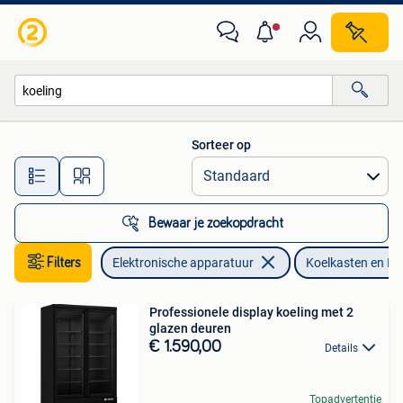
Koelkasten en IJskasten
Sorteer op
Alle afstanden…
Bewaar je zoekopdracht
Filters
Elektronische apparatuur
Koelkasten en IJ
Professionele display koeling met 2
glazen deuren
€ 1.590,00
Details
Topadvertentie