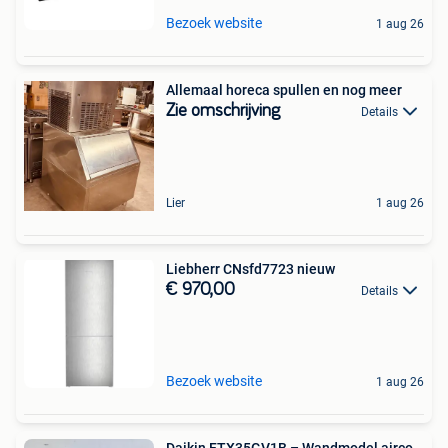
Bezoek website
1 aug 26
Allemaal horeca spullen en nog meer
Zie omschrijving
Details
Lier
1 aug 26
Liebherr CNsfd7723 nieuw
€ 970,00
Details
Bezoek website
1 aug 26
Daikin FTX35GV1B – Wandmodel airco