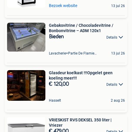
Bezoek website
13 jul 26
Gebaksvitrine / Chocoladevitrine /
Bonbonvitrine – ADM 120x1
Bieden
Details
Lavacherie+Partie De Flamierge
13 jul 26
Glasdeur koelkast !!!Opgelet geen
koeling meer!!!
€ 120,00
Details
Hasselt
2 aug 26
VRIESKIST RVS DEKSEL 350 liter |
Vriezer
€ 479,00
Details