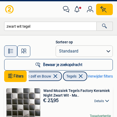
Tegels
Sorteer op
Alle afstanden…
Bewaar je zoekopdracht
Filters
Doe-het-zelf en Bouw
Tegels
Verwijder filters
Wand Mozaïek Tegels Factory Keramiek
Night Zwart Wit - Ma..
€ 23,95
Details
Topadvertentie