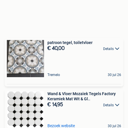
patroon tegel, toiletvloer
€ 40,00
Details
Tremelo
30 jul 26
Wand & Vloer Mozaïek Tegels Factory
Keramiek Mat Wit & Gl..
€ 14,95
Details
Bezoek website
30 jul 26