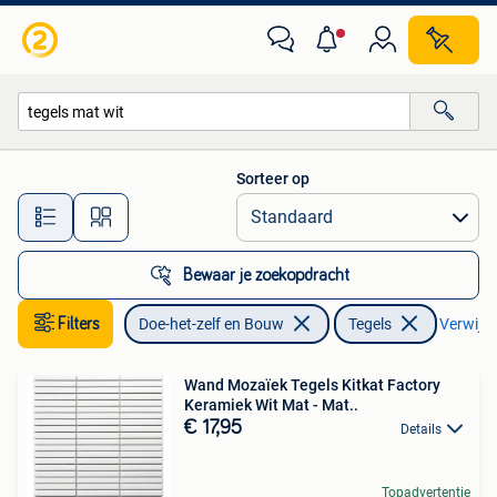
Tegels
Sorteer op
Alle afstanden…
Bewaar je zoekopdracht
Filters
Doe-het-zelf en Bouw
Tegels
Verwijder
Wand Mozaïek Tegels Kitkat Factory
Keramiek Wit Mat - Mat..
€ 17,95
Details
Topadvertentie