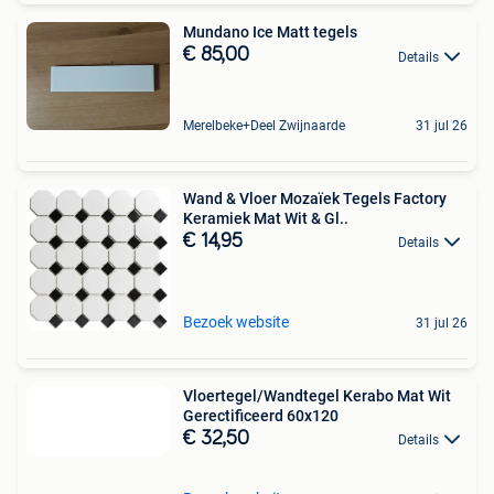
Mundano Ice Matt tegels
€ 85,00
Details
Merelbeke+Deel Zwijnaarde
31 jul 26
Wand & Vloer Mozaïek Tegels Factory
Keramiek Mat Wit & Gl..
€ 14,95
Details
Bezoek website
31 jul 26
Vloertegel/Wandtegel Kerabo Mat Wit
Gerectificeerd 60x120
€ 32,50
Details