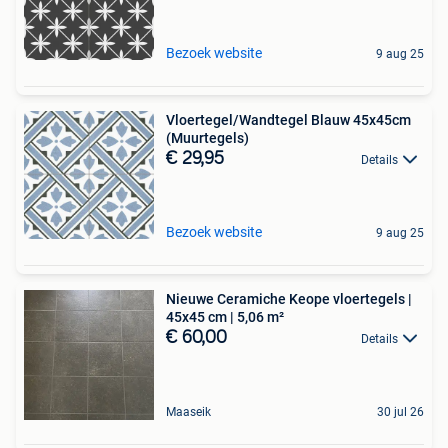
Bezoek website
9 aug 25
Vloertegel/Wandtegel Blauw 45x45cm
(Muurtegels)
€ 29,95
Details
Bezoek website
9 aug 25
Nieuwe Ceramiche Keope vloertegels |
45x45 cm | 5,06 m²
€ 60,00
Details
Maaseik
30 jul 26