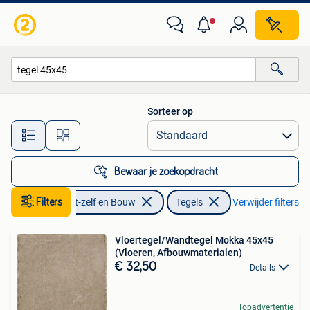
Tegels
Sorteer op
Alle afstanden…
Bewaar je zoekopdracht
Filters
Doe-het-zelf en Bouw
Tegels
Verwijder filters
Vloertegel/Wandtegel Mokka 45x45
(Vloeren, Afbouwmaterialen)
€ 32,50
Details
Topadvertentie