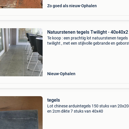
Zo goed als nieuw
Ophalen
Natuurstenen tegels Twilight - 40x40x
Te koop : een prachtig lot natuurstenen tegels
twilight , met een stijlvolle gebrande en gebors
afwerking in één keer af te nemen. Afmeting :
40x40x2 cm – ideaal voor zowel binnen- als
buitengebr
Nieuw
Ophalen
tegels
Lot chinese arduintegels 150 stuks van 20x2
en 2cm dikte 7 stuks van 40x40