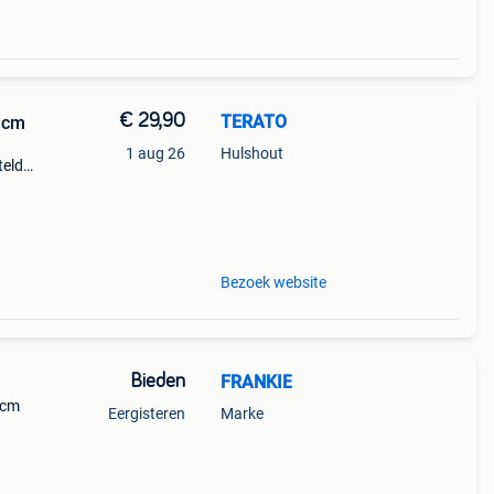
€ 29,90
TERATO
2 cm
1 aug 26
Hulshout
telde
Bezoek website
Bieden
FRANKIE
0cm
Eergisteren
Marke