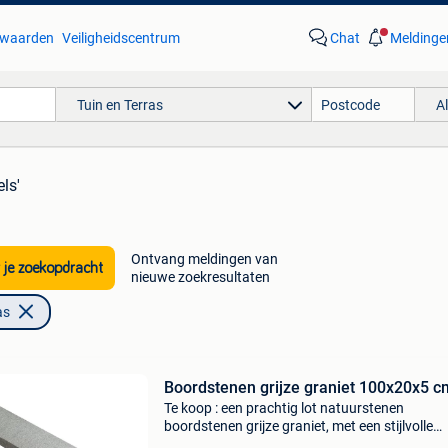
waarden
Veiligheidscentrum
Chat
Meldinge
Tuin en Terras
A
els'
Ontvang meldingen van
 je zoekopdracht
nieuwe zoekresultaten
as
Boordstenen grijze graniet 100x20x5 c
Te koop : een prachtig lot natuurstenen
boordstenen grijze graniet, met een stijlvolle
gebrande en geborstelde afwerking afmeting :