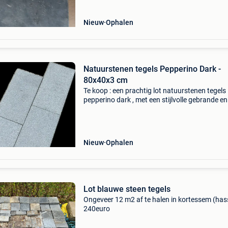
Nieuw
Ophalen
Natuurstenen tegels Pepperino Dark -
80x40x3 cm
Te koop : een prachtig lot natuurstenen tegels
pepperino dark , met een stijlvolle gebrande en
geborstelde afwerking afmeting : 80x40x3 cm
ideaal voor buitengebruik duurzaam &
onderhoudsvriendel
Nieuw
Ophalen
Lot blauwe steen tegels
Ongeveer 12 m2 af te halen in kortessem (hass
240euro