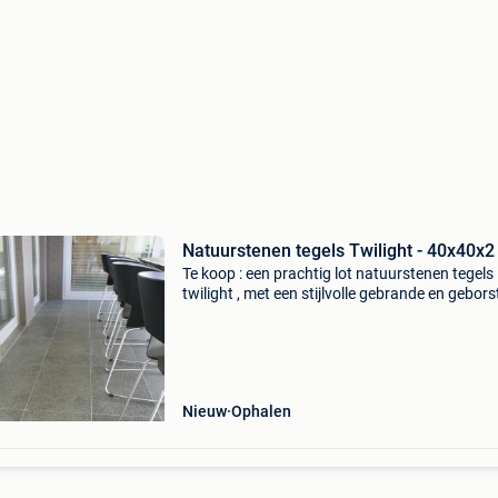
Natuurstenen tegels Twilight - 40x40x
Te koop : een prachtig lot natuurstenen tegels
twilight , met een stijlvolle gebrande en gebors
afwerking in één keer af te nemen. Afmeting :
40x40x2 cm – ideaal voor zowel binnen- als
buitengebr
Nieuw
Ophalen