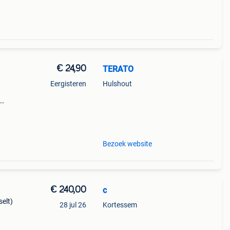
€ 24,90
TERATO
Eergisteren
Hulshout
 –
Bezoek website
€ 240,00
c
elt)
28 jul 26
Kortessem