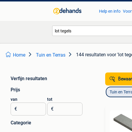
Help en info
Voor
144 resultaten
voor 'lot teg
Home
Tuin en Terras
Verfijn resultaten
Bewaar
Prijs
Tuin en Terr
van
tot
€
€
Categorie