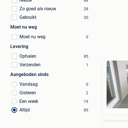
Nieuw
48
Zo goed als nieuw
28
Gebruikt
20
Moet nu weg
Moet nu weg
0
Levering
Ophalen
85
Verzenden
1
Aangeboden sinds
Vandaag
0
Gisteren
2
Een week
19
Altijd
85