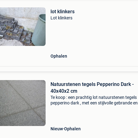
lot klinkers
Lot klinkers
Ophalen
Natuurstenen tegels Pepperino Dark -
40x40x2 cm
Te koop : een prachtig lot natuurstenen tegels
pepperino dark , met een stijlvolle gebrande en
geborstelde afwerking afmeting : 40x40x2 cm
ideaal voor buitengebruik duurzaam &
onderhoudsvriendel
Nieuw
Ophalen