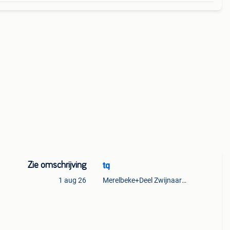
Zie omschrijving
tq
1 aug 26
Merelbeke+Deel Zwijnaarde