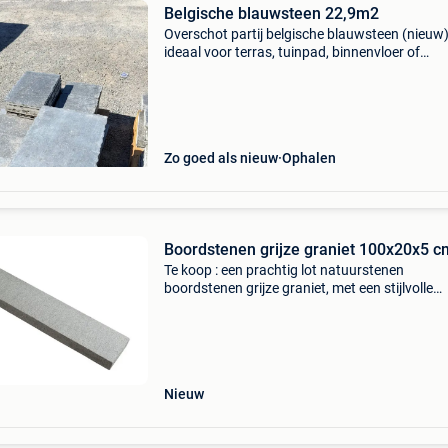
Belgische blauwsteen 22,9m2
Overschot partij belgische blauwsteen (nieuw
ideaal voor terras, tuinpad, binnenvloer of
renovatieproject. Formaten en aantallen: 60x
42 stuks 40x20cm: 35 stuks 60x30cm: 39 stu
45x30cm: 8stuks
Zo goed als nieuw
Ophalen
Boordstenen grijze graniet 100x20x5 c
Te koop : een prachtig lot natuurstenen
boordstenen grijze graniet, met een stijlvolle
gebrande en geborstelde afwerking afmeting :
100x20x5 cm – ideaal voor buitengebruik
duurzaam & onderhoudsvri
Nieuw