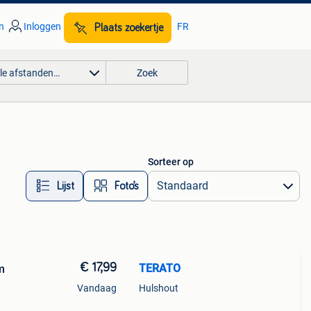
n
Inloggen
FR
Plaats zoekertje
lle afstanden…
Zoek
Sorteer op
Lijst
Foto’s
€ 17,99
TERATO
m
Vandaag
Hulshout