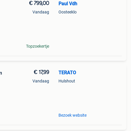
€ 799,00
Paul Vdh
)
Vandaag
Oosteeklo
40cm:
ks
Topzoekertje
€ 17,99
TERATO
m
Vandaag
Hulshout
Bezoek website