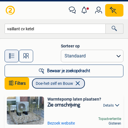
Doe-het-zelf en Bouw
Sorteer op
Alle afstanden…
Bewaar je zoekopdracht
Filters
Doe-het-zelf en Bouw
Warmtepomp laten plaatsen?
Zie omschrijving
Details
Topadvertentie
Bezoek website
Gisteren